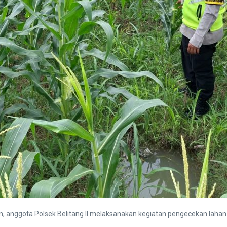
nggota Polsek Belitang II melaksanakan kegiatan pengecekan lahan p