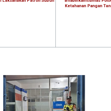
II Laksanakan Patroli Subuh
Bhabinkamtibmas Polse
Ketahanan Pangan Tan