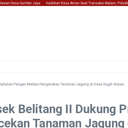
wan Desa Sumber Jaya
Hadirkan Rasa Aman Saat Transaksi Malam, Polsek Belita
etahanan Pangan Melalui Pengecekan Tanaman Jagung di Desa Sugih Waras
ek Belitang II Dukung 
cekan Tanaman Jagung 