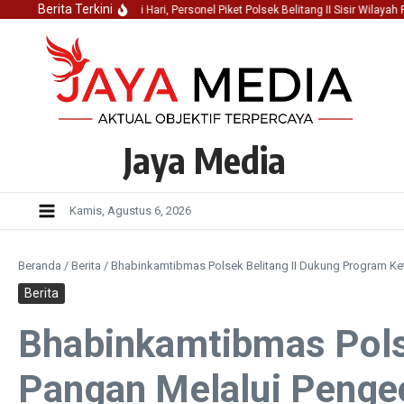
Lewati ke konten
Berita Terkini
Jaga Kondusifitas Dini Hari, Personel Piket Polsek Belitang II Sisir Wilayah Ra
Jaya Media
Kamis, Agustus 6, 2026
Beranda
/
Berita
/
Bhabinkamtibmas Polsek Belitang II Dukung Program K
Berita
Bhabinkamtibmas Pols
Pangan Melalui Penge