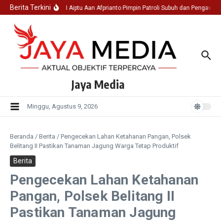
Lewati ke konten
Berita Terkini
Ka SPK I Aiptu Aan Afprianto Pimpin Patroli Subuh dan Pengawas
Jaya Media
Minggu, Agustus 9, 2026
Beranda
/
Berita
/
Pengecekan Lahan Ketahanan Pangan, Polsek
Belitang II Pastikan Tanaman Jagung Warga Tetap Produktif
Berita
Pengecekan Lahan Ketahanan
Pangan, Polsek Belitang II
Pastikan Tanaman Jagung