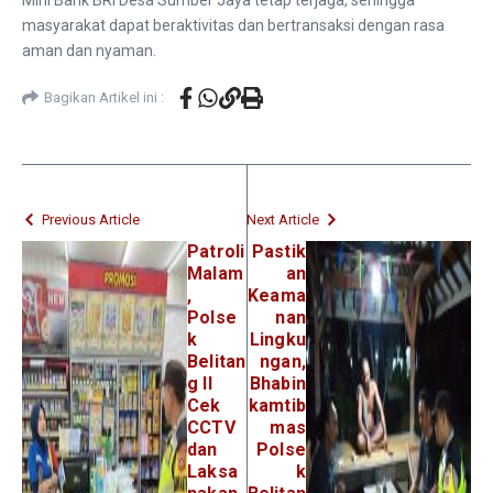
masyarakat dapat beraktivitas dan bertransaksi dengan rasa
aman dan nyaman.
Bagikan Artikel ini :
Previous Article
Next Article
Patroli
Pastik
Malam
an
,
Keama
Polse
nan
k
Lingku
Belitan
ngan,
g II
Bhabin
Cek
kamtib
CCTV
mas
dan
Polse
Laksa
k