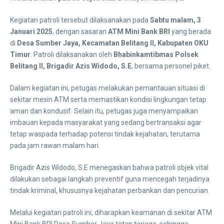
Kegiatan patroli tersebut dilaksanakan pada
Sabtu malam, 3
Januari 2025
, dengan sasaran
ATM Mini Bank BRI
yang berada
di
Desa Sumber Jaya, Kecamatan Belitang II, Kabupaten OKU
Timur
. Patroli dilaksanakan oleh
Bhabinkamtibmas Polsek
Belitang II, Brigadir Azis Widodo, S.E
, bersama personel piket.
Dalam kegiatan ini, petugas melakukan pemantauan situasi di
sekitar mesin ATM serta memastikan kondisi lingkungan tetap
aman dan kondusif. Selain itu, petugas juga menyampaikan
imbauan kepada masyarakat yang sedang bertransaksi agar
tetap waspada terhadap potensi tindak kejahatan, terutama
pada jam rawan malam hari.
Brigadir Azis Widodo, S.E menegaskan bahwa patroli objek vital
dilakukan sebagai langkah preventif guna mencegah terjadinya
tindak kriminal, khususnya kejahatan perbankan dan pencurian.
Melalui kegiatan patroli ini, diharapkan keamanan di sekitar ATM
Mini Bank BRI Desa Sumber Jaya tetap terjaga, sehingga