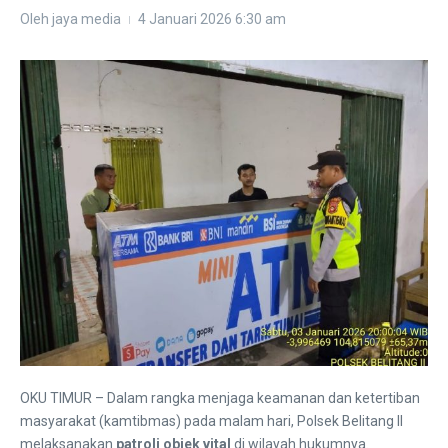
Oleh
jaya media
4 Januari 2026
6:30 am
OKU TIMUR – Dalam rangka menjaga keamanan dan ketertiban
masyarakat (kamtibmas) pada malam hari, Polsek Belitang II
melaksanakan
patroli objek vital
di wilayah hukumnya.