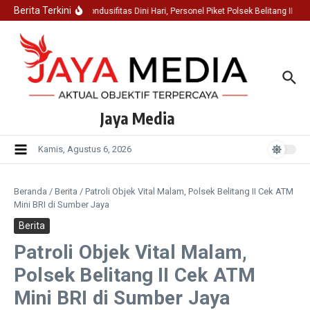
Lewati ke konten
Berita Terkini
Jaga Kondusifitas Dini Hari, Personel Piket Polsek Belitang II S
Jaya Media
Kamis, Agustus 6, 2026
Beranda
/
Berita
/
Patroli Objek Vital Malam, Polsek Belitang II Cek ATM
Mini BRI di Sumber Jaya
Berita
Patroli Objek Vital Malam,
Polsek Belitang II Cek ATM
Mini BRI di Sumber Jaya