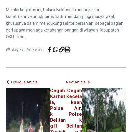
Melalui kegiatan ini, Polsek Belitang II menunjukkan
komitmennya untuk terus hadir mendampingi masyarakat,
khususnya dalam mendukung sektor pertanian, sebagai bagian
dari upaya menjaga ketahanan pangan di wilayah Kabupaten
OKU Timur.
Bagikan Artikel ini :
Previous Article
Next Article
Cegah
Cegah
Karhut
Kecela
la,
kaan
Polse
Air,
k
Polse
Belitan
k
g II
Belitan
Sosiali
g II