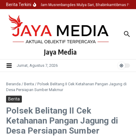
Lewati ke konten
Berita Terkini
Hadir Dalam Musrenbangdes Mulya Sari, Bhabinkamtibmas Polse
Jaya Media
Jumat, Agustus 7, 2026
Beranda
/
Berita
/
Polsek Belitang II Cek Ketahanan Pangan Jagung di
Desa Persiapan Sumber Makmur
Berita
Polsek Belitang II Cek
Ketahanan Pangan Jagung di
Desa Persiapan Sumber