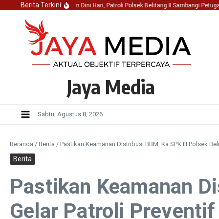
Lewati ke konten
Berita Terkini
Keamanan Pemukiman Dini Hari, Patroli Polsek Belitang II Sambangi Petugas R
Jaya Media
Sabtu, Agustus 8, 2026
Beranda
/
Berita
/
Pastikan Keamanan Distribusi BBM, Ka SPK III Polsek Beli
Berita
Pastikan Keamanan Dist
Gelar Patroli Prevent