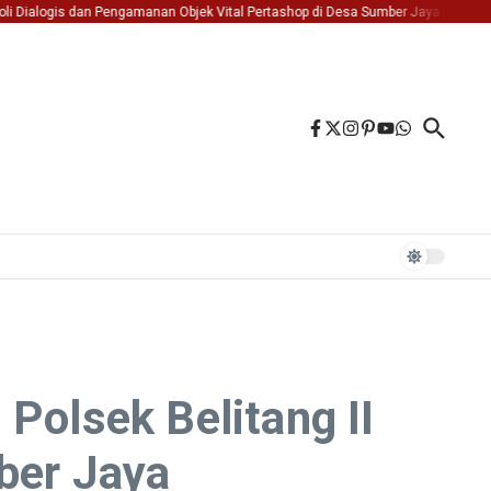
logis dan Pengamanan Objek Vital Pertashop di Desa Sumber Jaya Kec. Belitang I
Polsek Belitang II
ber Jaya