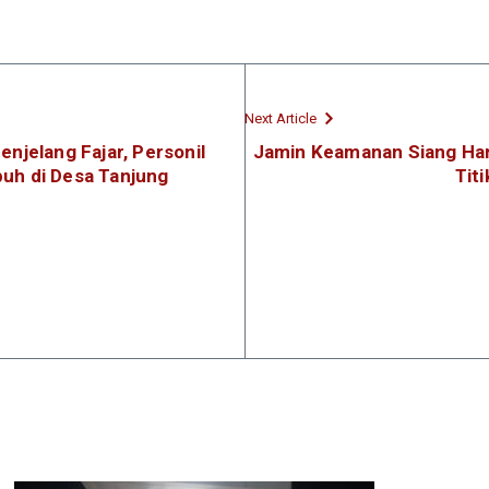
Next Article
njelang Fajar, Personil
Jamin Keamanan Siang Hari, 
buh di Desa Tanjung
Tit