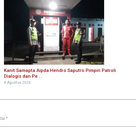
Kanit Samapta Aipda Hendro Saputro Pimpin Patroli
Dialogis dan Pe ...
8 Agustus 2026
dai
*