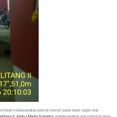
embali melaksanakan patroli intensif pada objek-objek vital
elitang II, Aiptu I Made Sumatra
, melaksanakan giat patroli di gerai