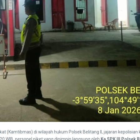
(Kamtibmas) di wilayah hukum Polsek Belitang II, jajaran kepolisian k
20 WIB, personel piket yang dipimpin langsung oleh
Ka SPK III Polsek B