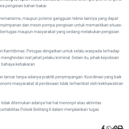
rea pengisian bahan bakar.
n, premanisme, maupun potensi gangguan teknis lainnya yang dapat
penyimpanan dan mesin pompa pengisian untuk memastikan situasi
ng bertugas maupun masyarakat yang sedang melakukan pengisian
an Kamtibmas. Petugas diingatkan untuk selalu waspada terhadap
nghindari niat jahat pelaku kriminal. Selain itu, pihak kepolisian
p bahaya kebakaran.
lan lancar tanpa adanya praktik penyimpangan. Koordinasi yang baik
 ekonomi masyarakat di perdesaan tidak terhambat oleh kekhawatiran
, tidak ditemukan adanya hal-hal menonjol atau aktivitas
untabilitas Polsek Belitang II dalam menjalankan tugas