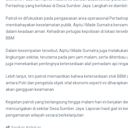
Pertashop yang berlokasi di Desa Sumber Jaya. Langkah ini diambil
​Patroli ini difokuskan pada pengawasan area operasional Pertasho
membahayakan keselamatan publik. Aiptu I Made Sumatra bersama 
dalam keadaan aman. Kehadiran petugas kepolisian di lokasi ters
BBM.
​Dalam kesempatan tersebut, Aiptu I Made Sumatra juga melakukan
lingkungan sekitar, terutama pada jam-jam malam, serta dihimbau unt
juga menekankan pentingnya ketersediaan alat pemadam api ringan
​Lebih lanjut, tim patroli memastikan bahwa ketersediaan stok BBM 
antara Polri dan pengelola objek vital ekonomi seperti ini dihara
akan gangguan keamanan.
​Kegiatan patroli yang berlangsung hingga malam hari ini berjalan d
mencurigakan di sekitar Desa Sumber Jaya. Laporan hasil giat ini 
pengamanan wilayah secara berkelanjutan.
Bagikan Artikel ini :