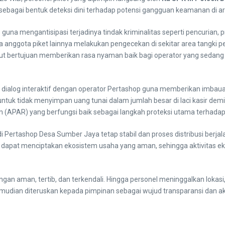
 sebagai bentuk deteksi dini terhadap potensi gangguan keamanan di a
p guna mengantisipasi terjadinya tindak kriminalitas seperti pencuria
anggota piket lainnya melakukan pengecekan di sekitar area tangki 
ebut bertujuan memberikan rasa nyaman baik bagi operator yang seda
 dialog interaktif dengan operator Pertashop guna memberikan imbau
uk tidak menyimpan uang tunai dalam jumlah besar di laci kasir demi me
 (APAR) yang berfungsi baik sebagai langkah proteksi utama terhada
di Pertashop Desa Sumber Jaya tetap stabil dan proses distribusi berja
pkan dapat menciptakan ekosistem usaha yang aman, sehingga aktivitas
engan aman, tertib, dan terkendali. Hingga personel meninggalkan lokasi
kemudian diteruskan kepada pimpinan sebagai wujud transparansi dan ak