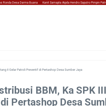
onda Desa Darma Buana
Kanit Samapta Aipda Hendro Saputro Pimpin Patroli Dia
tang II Gelar Patroli Preventif di Pertashop Desa Sumber Jaya
ribusi BBM, Ka SPK III 
if di Pertashop Desa Sum