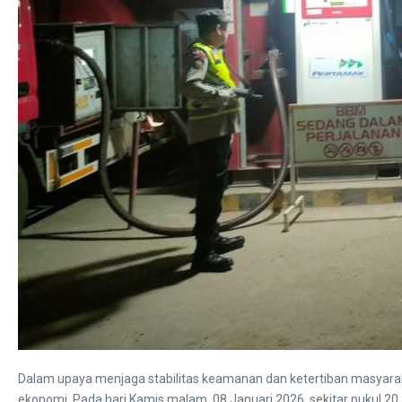
Dalam upaya menjaga stabilitas keamanan dan ketertiban masyarakat 
ekonomi. Pada hari Kamis malam, 08 Januari 2026, sekitar pukul 20.