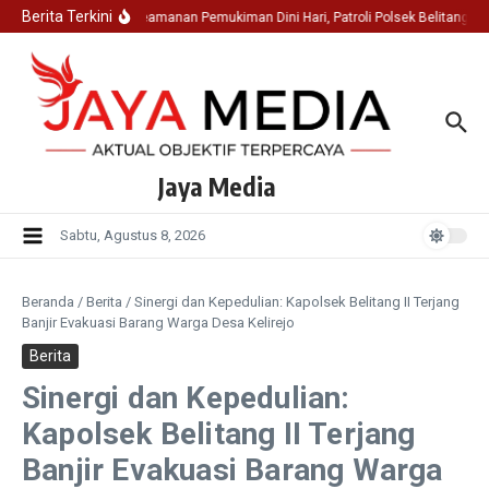
Lewati ke konten
Berita Terkini
Jaga Keamanan Pemukiman Dini Hari, Patroli Polsek Belitang I
Jaya Media
Sabtu, Agustus 8, 2026
Beranda
/
Berita
/
Sinergi dan Kepedulian: Kapolsek Belitang II Terjang
Banjir Evakuasi Barang Warga Desa Kelirejo
Berita
Sinergi dan Kepedulian:
Kapolsek Belitang II Terjang
Banjir Evakuasi Barang Warga