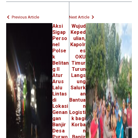
Previous Article
Next Article
Aksi
Wujud
Sigap
Keped
Perso
ulian,
nel
Kapolr
Polse
es
k
OKU
Belitan
Timur
g II
Turun
Atur
Langs
Arus
ung
Lalu
Salurk
Lintas
an
di
Bantua
Lokasi
n
Genan
Logisti
gan
k bagi
Banjir
Korba
Desa
n
Purwo
Banjir