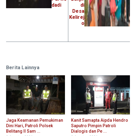
dadi
di
Desa
Kelirej
o
Berita Lainnya
Jaga Keamanan Pemukiman
Kanit Samapta Aipda Hendro
Dini Hari, Patroli Polsek
Saputro Pimpin Patroli
Belitang II Sam ...
Dialogis dan Pe ...