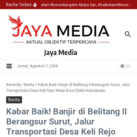
Lewati ke konten
Berita Terkini
Hadir Dalam Musrenbangdes Mulya Sari, Bhabinkamtibmas Pols
Jaya Media
Jumat, Agustus 7, 2026
Beranda
/
Berita
/
Kabar Baik! Banjir di Belitang II Berangsur Surut, Jalur
Transportasi Desa Keli Rejo Mulai Bisa Dilalui Kendaraan
Berita
Kabar Baik! Banjir di Belitang II
Berangsur Surut, Jalur
Transportasi Desa Keli Rejo