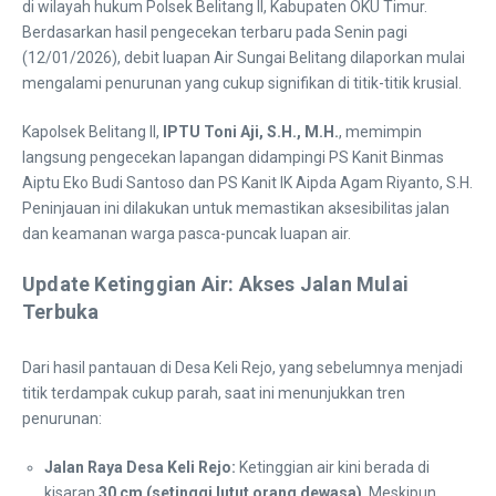
di wilayah hukum Polsek Belitang II, Kabupaten OKU Timur.
Berdasarkan hasil pengecekan terbaru pada Senin pagi
(12/01/2026), debit luapan Air Sungai Belitang dilaporkan mulai
mengalami penurunan yang cukup signifikan di titik-titik krusial.
​Kapolsek Belitang II,
IPTU Toni Aji, S.H., M.H.
, memimpin
langsung pengecekan lapangan didampingi PS Kanit Binmas
Aiptu Eko Budi Santoso dan PS Kanit IK Aipda Agam Riyanto, S.H.
Peninjauan ini dilakukan untuk memastikan aksesibilitas jalan
dan keamanan warga pasca-puncak luapan air.
Update Ketinggian Air: Akses Jalan Mulai
Terbuka
​Dari hasil pantauan di Desa Keli Rejo, yang sebelumnya menjadi
titik terdampak cukup parah, saat ini menunjukkan tren
penurunan:
Jalan Raya Desa Keli Rejo:
Ketinggian air kini berada di
kisaran
30 cm (setinggi lutut orang dewasa)
. Meskipun