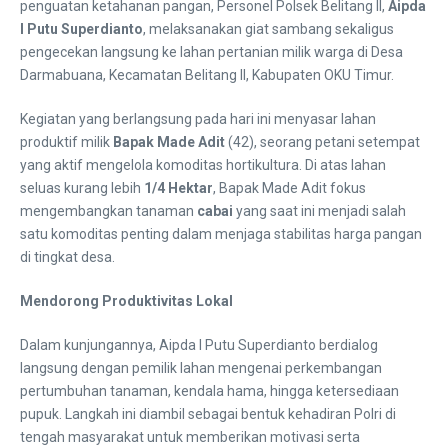
penguatan ketahanan pangan, Personel Polsek Belitang II,
Aipda
I Putu Superdianto
, melaksanakan giat sambang sekaligus
pengecekan langsung ke lahan pertanian milik warga di Desa
Darmabuana, Kecamatan Belitang II, Kabupaten OKU Timur.
​Kegiatan yang berlangsung pada hari ini menyasar lahan
produktif milik
Bapak Made Adit
(42), seorang petani setempat
yang aktif mengelola komoditas hortikultura. Di atas lahan
seluas kurang lebih
1/4 Hektar
, Bapak Made Adit fokus
mengembangkan tanaman
cabai
yang saat ini menjadi salah
satu komoditas penting dalam menjaga stabilitas harga pangan
di tingkat desa.
Mendorong Produktivitas Lokal
Dalam kunjungannya, Aipda I Putu Superdianto berdialog
langsung dengan pemilik lahan mengenai perkembangan
pertumbuhan tanaman, kendala hama, hingga ketersediaan
pupuk. Langkah ini diambil sebagai bentuk kehadiran Polri di
tengah masyarakat untuk memberikan motivasi serta