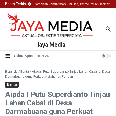
Lewati ke konten
Berita Terkini
Jaga Keamanan Pemukiman Dini Hari, Patroli Polsek Belitang 
Jaya Media
Sabtu, Agustus 8, 2026
Beranda
/
Berita
/
Aipda I Putu Superdianto Tinjau Lahan Cabai di Desa
Darmabuana guna Perkuat Ketahanan Pangan
Berita
Aipda I Putu Superdianto Tinjau
Lahan Cabai di Desa
Darmabuana guna Perkuat