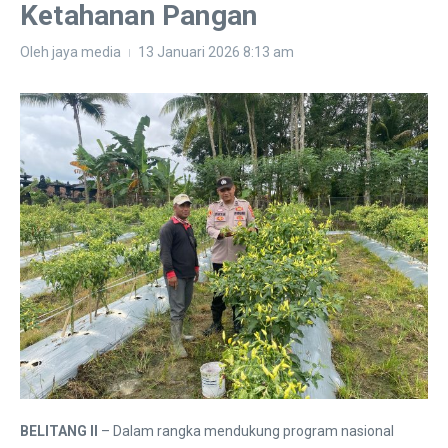
Ketahanan Pangan
Oleh
jaya media
13 Januari 2026
8:13 am
BELITANG II
– Dalam rangka mendukung program nasional