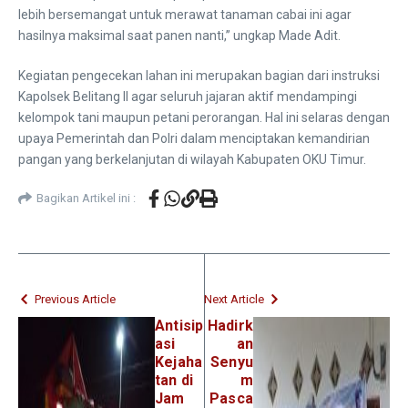
lebih bersemangat untuk merawat tanaman cabai ini agar
hasilnya maksimal saat panen nanti,” ungkap Made Adit.
​Kegiatan pengecekan lahan ini merupakan bagian dari instruksi
Kapolsek Belitang II agar seluruh jajaran aktif mendampingi
kelompok tani maupun petani perorangan. Hal ini selaras dengan
upaya Pemerintah dan Polri dalam menciptakan kemandirian
pangan yang berkelanjutan di wilayah Kabupaten OKU Timur.
Bagikan Artikel ini :
Previous Article
Next Article
Antisip
Hadirk
asi
an
Kejaha
Senyu
tan di
m
Jam
Pasca