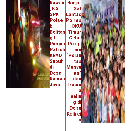
Rawan
Banjir:
, KA
Sat
SPK I
Lantas
Polse
Polres
k
OKU
Belitan
Timur
g II
Gelar
Pimpin
Progr
Patroli
am
KRYD
“Polan
Subuh
tas
di
Menya
Desa
pa”
Raman
dan
Jaya
Traum
a
Healin
g di
Desa
Kelirej
o