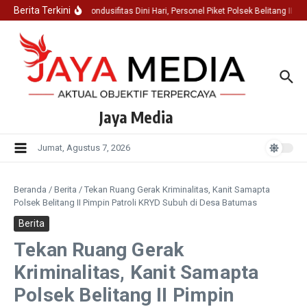
Lewati ke konten
Berita Terkini
Jaga Kondusifitas Dini Hari, Personel Piket Polsek Belitang II 
Jaya Media
Jumat, Agustus 7, 2026
Beranda
/
Berita
/
Tekan Ruang Gerak Kriminalitas, Kanit Samapta
Polsek Belitang II Pimpin Patroli KRYD Subuh di Desa Batumas
Berita
Tekan Ruang Gerak
Kriminalitas, Kanit Samapta
Polsek Belitang II Pimpin