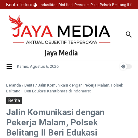
Lewati ke konten
Berita Terkini
Jaga Kondusifitas Dini Hari, Personel Piket Polsek Belitang II Si
Jaya Media
Kamis, Agustus 6, 2026
Beranda
/
Berita
/
Jalin Komunikasi dengan Pekerja Malam, Polsek
Belitang II Beri Edukasi Kamtibmas di Indomaret
Berita
Jalin Komunikasi dengan
Pekerja Malam, Polsek
Belitang II Beri Edukasi