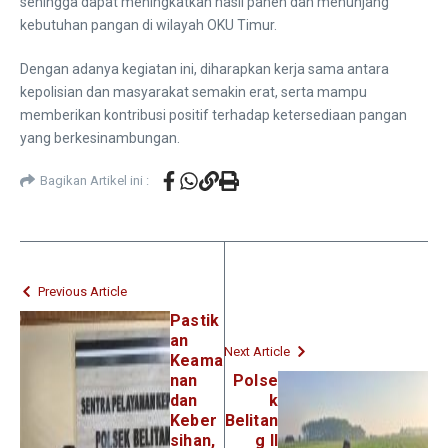
sehingga dapat meningkatkan hasil panen dan menunjang
kebutuhan pangan di wilayah OKU Timur.
Dengan adanya kegiatan ini, diharapkan kerja sama antara
kepolisian dan masyarakat semakin erat, serta mampu
memberikan kontribusi positif terhadap ketersediaan pangan
yang berkesinambungan.
Bagikan Artikel ini :
Previous Article
Pastik
an
Next Article
Keama
nan
Polse
dan
k
Keber
Belitan
sihan,
g II