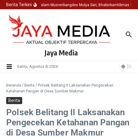
Lewati ke konten
Berita Terkini
Hadir Dalam Musrenbangdes Mulya Sari, Bhabinkamtibmas Pols
Jaya Media
Sabtu, Agustus 8, 2026
Beranda
/
Berita
/
Polsek Belitang II Laksanakan Pengecekan
Ketahanan Pangan di Desa Sumber Makmur
Berita
Polsek Belitang II Laksanakan
Pengecekan Ketahanan Pangan
di Desa Sumber Makmur