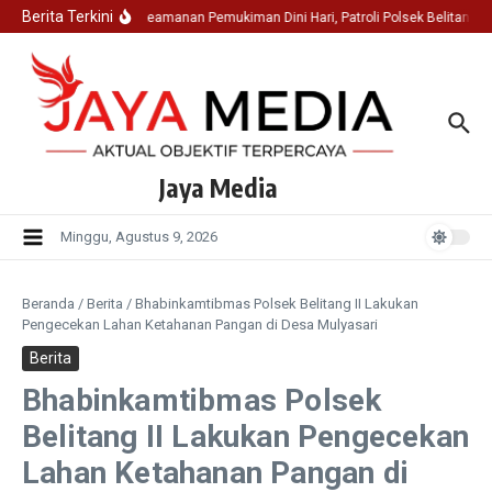
Lewati ke konten
Berita Terkini
Jaga Keamanan Pemukiman Dini Hari, Patroli Polsek Belitang 
Jaya Media
Minggu, Agustus 9, 2026
Beranda
/
Berita
/
Bhabinkamtibmas Polsek Belitang II Lakukan
Pengecekan Lahan Ketahanan Pangan di Desa Mulyasari
Berita
Bhabinkamtibmas Polsek
Belitang II Lakukan Pengecekan
Lahan Ketahanan Pangan di