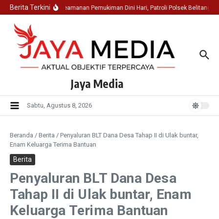
Lewati ke konten
Berita Terkini
Jaga Keamanan Pemukiman Dini Hari, Patroli Polsek Belitang I
Jaya Media
Sabtu, Agustus 8, 2026
Beranda
/
Berita
/
Penyaluran BLT Dana Desa Tahap II di Ulak buntar,
Enam Keluarga Terima Bantuan
Berita
Penyaluran BLT Dana Desa
Tahap II di Ulak buntar, Enam
Keluarga Terima Bantuan