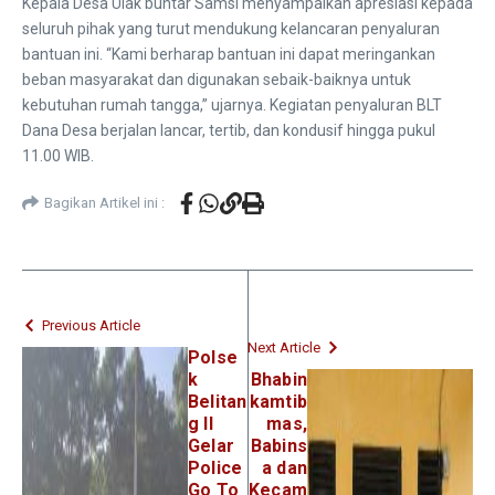
Kepala Desa Ulak buntar Samsi menyampaikan apresiasi kepada
seluruh pihak yang turut mendukung kelancaran penyaluran
bantuan ini. “Kami berharap bantuan ini dapat meringankan
beban masyarakat dan digunakan sebaik-baiknya untuk
kebutuhan rumah tangga,” ujarnya. Kegiatan penyaluran BLT
Dana Desa berjalan lancar, tertib, dan kondusif hingga pukul
11.00 WIB.
Bagikan Artikel ini :
Previous Article
Next Article
Polse
k
Bhabin
Belitan
kamtib
g II
mas,
Gelar
Babins
Police
a dan
Go To
Kecam