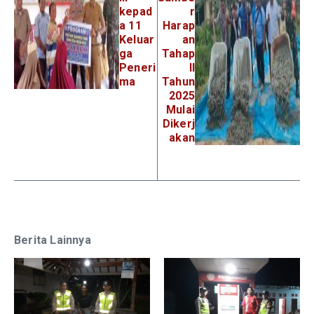
kepad
r
a 11
Harap
Keluar
an
ga
Tahap
Peneri
II
ma
Tahun
2025
Mulai
Dikerj
akan
Berita Lainnya