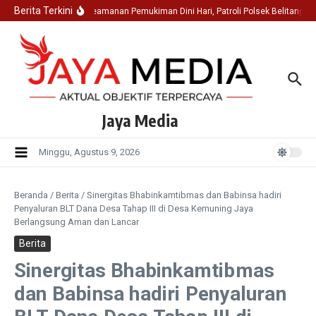
Lewati ke konten
Berita Terkini
Jaga Keamanan Pemukiman Dini Hari, Patroli Polsek Belitang I
Jaya Media
Minggu, Agustus 9, 2026
Beranda
/
Berita
/
Sinergitas Bhabinkamtibmas dan Babinsa hadiri
Penyaluran BLT Dana Desa Tahap III di Desa Kemuning Jaya
Berlangsung Aman dan Lancar
Berita
Sinergitas Bhabinkamtibmas
dan Babinsa hadiri Penyaluran