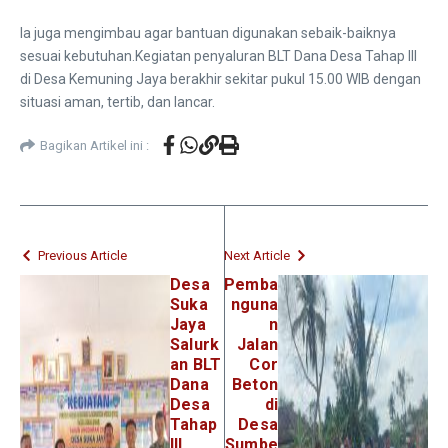
Ia juga mengimbau agar bantuan digunakan sebaik-baiknya
sesuai kebutuhan.Kegiatan penyaluran BLT Dana Desa Tahap III
di Desa Kemuning Jaya berakhir sekitar pukul 15.00 WIB dengan
situasi aman, tertib, dan lancar.
Bagikan Artikel ini :
Previous Article
Next Article
Desa
Pemba
Suka
nguna
Jaya
n
Salurk
Jalan
an BLT
Cor
Dana
Beton
Desa
di
Tahap
Desa
III
Sumbe