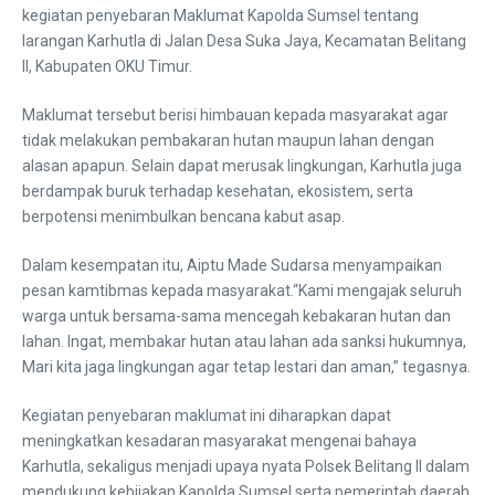
kegiatan penyebaran Maklumat Kapolda Sumsel tentang
larangan Karhutla di Jalan Desa Suka Jaya, Kecamatan Belitang
II, Kabupaten OKU Timur.
Maklumat tersebut berisi himbauan kepada masyarakat agar
tidak melakukan pembakaran hutan maupun lahan dengan
alasan apapun. Selain dapat merusak lingkungan, Karhutla juga
berdampak buruk terhadap kesehatan, ekosistem, serta
berpotensi menimbulkan bencana kabut asap.
Dalam kesempatan itu, Aiptu Made Sudarsa menyampaikan
pesan kamtibmas kepada masyarakat.“Kami mengajak seluruh
warga untuk bersama-sama mencegah kebakaran hutan dan
lahan. Ingat, membakar hutan atau lahan ada sanksi hukumnya,
Mari kita jaga lingkungan agar tetap lestari dan aman,” tegasnya.
Kegiatan penyebaran maklumat ini diharapkan dapat
meningkatkan kesadaran masyarakat mengenai bahaya
Karhutla, sekaligus menjadi upaya nyata Polsek Belitang II dalam
mendukung kebijakan Kapolda Sumsel serta pemerintah daerah