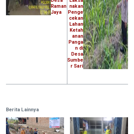
Desa
Laksa
Raman
nakan
Jaya
Penge
cekan
Lahan
Ketah
anan
Panga
n di
Desa
Sumbe
r Sari
Berita Lainnya