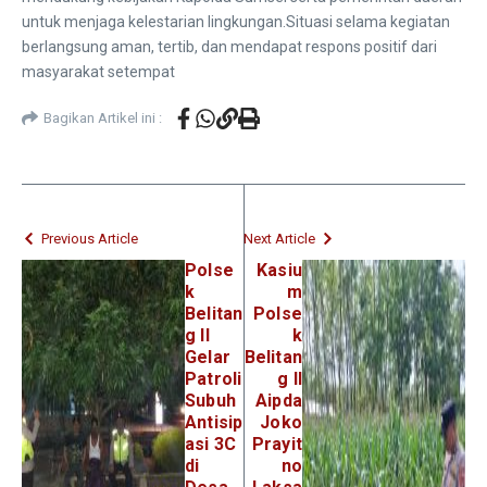
untuk menjaga kelestarian lingkungan.Situasi selama kegiatan
berlangsung aman, tertib, dan mendapat respons positif dari
masyarakat setempat
Bagikan Artikel ini :
Previous Article
Next Article
Polse
Kasiu
k
m
Belitan
Polse
g II
k
Gelar
Belitan
Patroli
g II
Subuh
Aipda
Antisip
Joko
asi 3C
Prayit
di
no