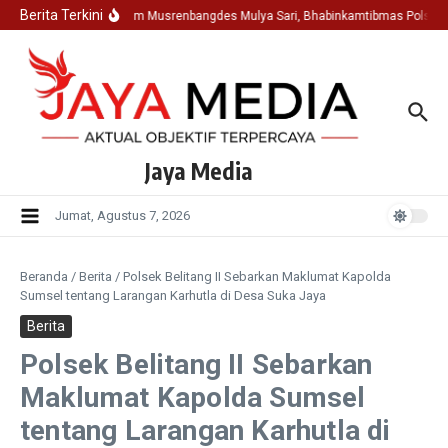
Lewati ke konten
Berita Terkini
Hadir Dalam Musrenbangdes Mulya Sari, Bhabinkamtibmas Polsek 
Jaya Media
Jumat, Agustus 7, 2026
Beranda
/
Berita
/
Polsek Belitang II Sebarkan Maklumat Kapolda
Sumsel tentang Larangan Karhutla di Desa Suka Jaya
Berita
Polsek Belitang II Sebarkan
Maklumat Kapolda Sumsel
tentang Larangan Karhutla di