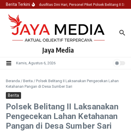
Lewati ke konten
Berita Terkini
Jaga Kondusifitas Dini Hari, Personel Piket Polsek Belitang II Sis
Jaya Media
Kamis, Agustus 6, 2026
Beranda
/
Berita
/
Polsek Belitang II Laksanakan Pengecekan Lahan
Ketahanan Pangan di Desa Sumber Sari
Berita
Polsek Belitang II Laksanakan
Pengecekan Lahan Ketahanan
Pangan di Desa Sumber Sari