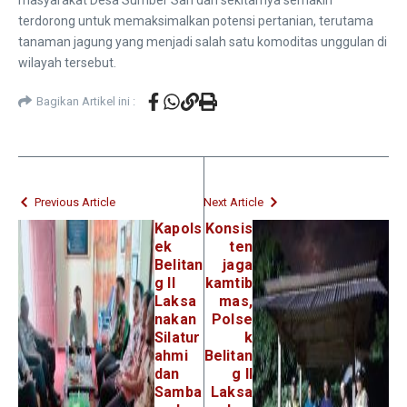
terdorong untuk memaksimalkan potensi pertanian, terutama
tanaman jagung yang menjadi salah satu komoditas unggulan di
wilayah tersebut.
Bagikan Artikel ini :
Previous Article
Next Article
Kapols
Konsis
ek
ten
Belitan
jaga
g II
kamtib
Laksa
mas,
nakan
Polse
Silatur
k
ahmi
Belitan
dan
g II
Samba
Laksa