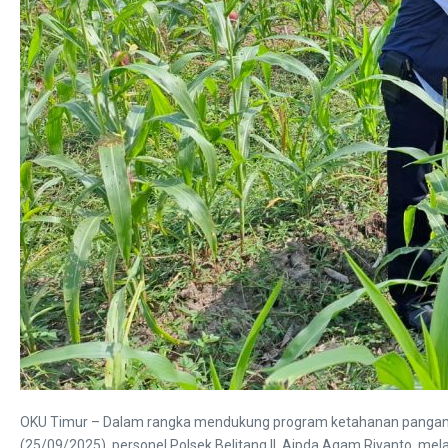
OKU Timur – Dalam rangka mendukung program ketahanan pangan na
(25/09/2025), personel Polsek Belitang II, Aipda Agam Riyanto, m