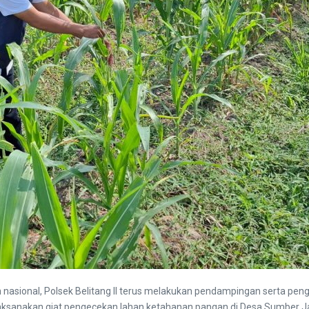
sional, Polsek Belitang II terus melakukan pendampingan serta peng
elaksanakan giat pengecekan lahan ketahanan pangan di Desa Sumber Ja