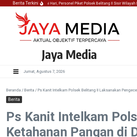
Lewati ke konten
Berita Terkini
Jaga Kondusifitas Dini Hari, Personel Piket Polsek Belitang II Sisir Wilayah Ra
Jaya Media
Jumat, Agustus 7, 2026
Beranda
/
Berita
/
Ps Kanit Intelkam Polsek Belitang II Laksanakan Penge
Berita
Ps Kanit Intelkam Pol
Ketahanan Pangan di 