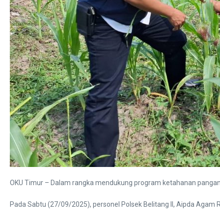
OKU Timur – Dalam rangka mendukung program ketahanan pangan nas
Pada Sabtu (27/09/2025), personel Polsek Belitang II, Aipda Agam