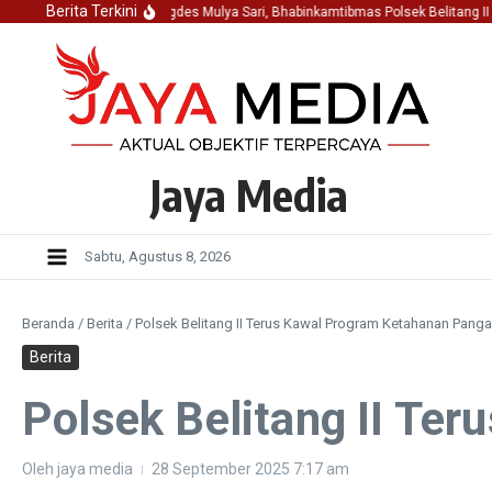
Lewati ke konten
Berita Terkini
adir Dalam Musrenbangdes Mulya Sari, Bhabinkamtibmas Polsek Belitang II T
Jaya Media
Sabtu, Agustus 8, 2026
Beranda
/
Berita
/
Polsek Belitang II Terus Kawal Program Ketahanan Pang
Berita
Polsek Belitang II Te
Oleh
jaya media
28 September 2025
7:17 am