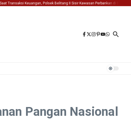
ansaksi Keuangan, Polsek Belitang II Sisir Kawasan Perbankan di Belitang II
hanan Pangan Nasional