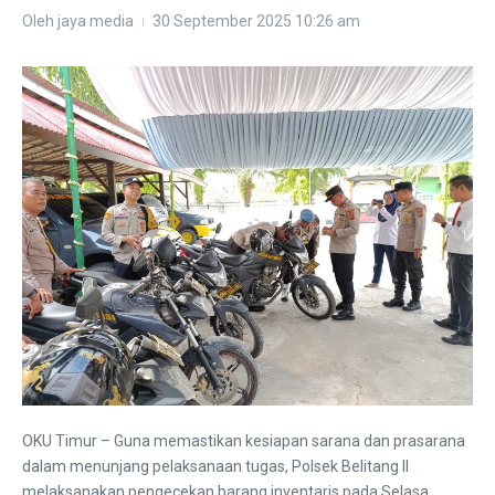
Oleh
jaya media
30 September 2025
10:26 am
OKU Timur – Guna memastikan kesiapan sarana dan prasarana
dalam menunjang pelaksanaan tugas, Polsek Belitang II
melaksanakan pengecekan barang inventaris pada Selasa