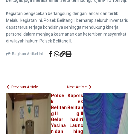
bertugas juga merasa aman serta terlindungi,” ujar IPTU Toni Aji.
Kegiatan pengecekan berlangsung dengan lancar dan tertib.
Melalui kegiatan ini, Polsek Belitang II berharap seluruh inventaris
dapat terus terjaga kondisinya sehingga mendukung kinerja
personel dalam menjaga keamanan dan ketertiban masyarakat
di wilayah hukum Polsek Belitang II.
Bagikan Artikel ini :
Previous Article
Next Article
Polse
Kapols
k
ek
Belitan
Belitan
g II
g II
Gelar
hadiri
Yasina
Launc
n dan
hing