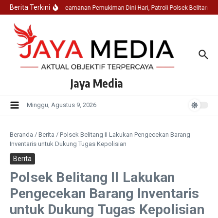
Lewati ke konten
Berita Terkini
Jaga Keamanan Pemukiman Dini Hari, Patroli Polsek Belitang 
Jaya Media
Minggu, Agustus 9, 2026
Beranda
/
Berita
/
Polsek Belitang II Lakukan Pengecekan Barang
Inventaris untuk Dukung Tugas Kepolisian
Berita
Polsek Belitang II Lakukan
Pengecekan Barang Inventaris
untuk Dukung Tugas Kepolisian