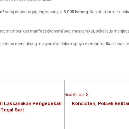
 m²
yang ditanami jagung sebanyak
5.000 batang
. Kegiatan ini merupa
at memberikan manfaat ekonomi bagi masyarakat, sekaligus menjaga k
an terus mendukung masyarakat dalam upaya memanfaatkan lahan produ
Next Article
 II Laksanakan Pengecekan
Konsisten, Polsek Belit
Tegal Sari