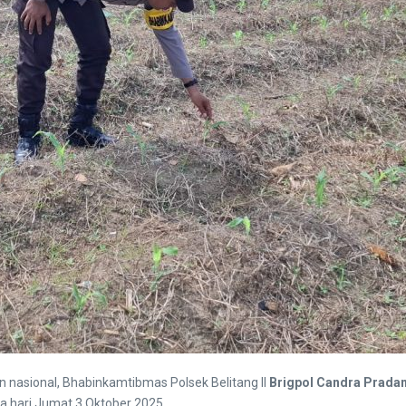
asional, Bhabinkamtibmas Polsek Belitang II
Brigpol Candra Prada
da hari Jumat 3 Oktober 2025