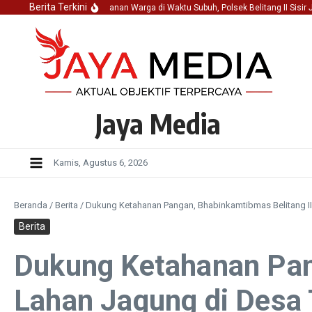
Lewati ke konten
Berita Terkini
eamanan dan Kenyamanan Warga di Waktu Subuh, Polsek Belitang II Sisir Jala
Jaya Media
Kamis, Agustus 6, 2026
Beranda
/
Berita
/
Dukung Ketahanan Pangan, Bhabinkamtibmas Belitang II 
Berita
Dukung Ketahanan Pang
Lahan Jagung di Desa 