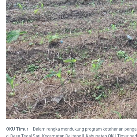
OKU Timur
– Dalam rangka mendukung program ketahanan pangan n
di Desa Tegal Sari, Kecamatan Belitang II, Kabupaten OKU Timur pa