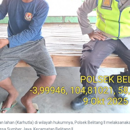
 lahan (Karhutla) di wilayah hukumnya, Polsek Belitang II melaksan
Desa Sumber Jaya, Kecamatan Belitang II.