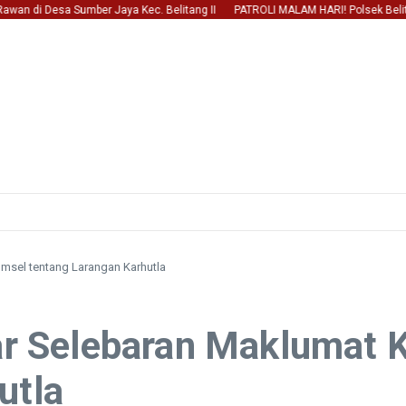
di Desa Sumber Jaya Kec. Belitang II
PATROLI MALAM HARI! Polsek Belitang 
umsel tentang Larangan Karhutla
bar Selebaran Maklumat
utla