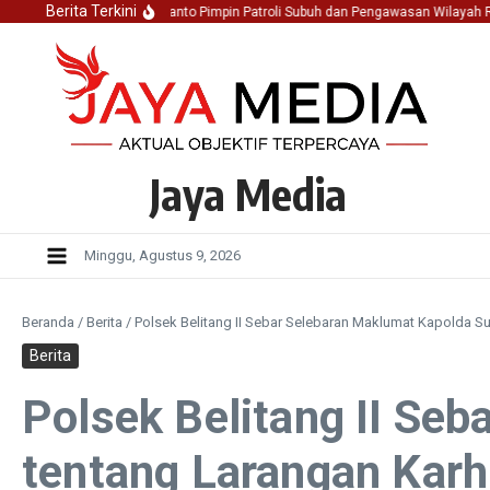
Lewati ke konten
Berita Terkini
a SPK I Aiptu Aan Afprianto Pimpin Patroli Subuh dan Pengawasan Wilayah Rawan 
Jaya Media
Minggu, Agustus 9, 2026
Beranda
/
Berita
/
Polsek Belitang II Sebar Selebaran Maklumat Kapolda S
Berita
Polsek Belitang II Se
tentang Larangan Karh