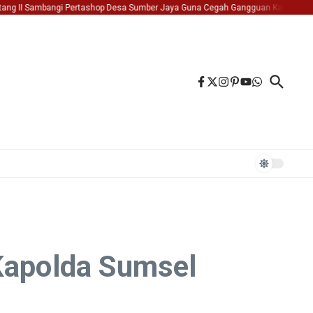
II Sambangi Pertashop Desa Sumber Jaya Guna Cegah Gangguan Kamtibmas
B
 Kapolda Sumsel