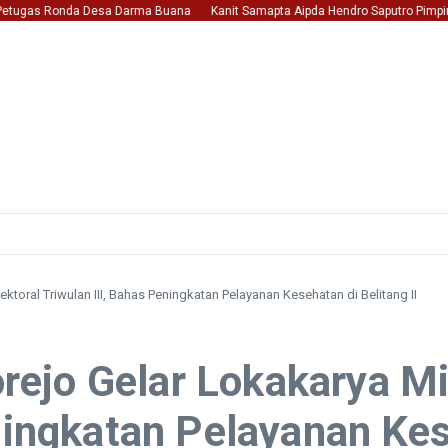
ugas Ronda Desa Darma Buana
Kanit Samapta Aipda Hendro Saputro Pimpin Patr
toral Triwulan III, Bahas Peningkatan Pelayanan Kesehatan di Belitang II
jo Gelar Lokakarya Min
ningkatan Pelayanan Kese