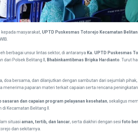
n kepada masyarakat,
UPTD Puskesmas Totorejo Kecamatan Belitang
 WIB.
eh berbagai unsur lintas sektor, di antaranya
Ka. UPTD Puskesmas To
 dari Polsek Belitang II,
Bhabinkamtibmas Bripka Hardianto
. Turut 
, doa bersama, dan dilanjutkan dengan sambutan dari sejumlah pihak,
erta menerima paparan materi terkait capaian serta rencana peningkata
p sasaran dan capaian program pelayanan kesehatan
, sekaligus mem
di Kecamatan Belitang II.
lam situasi
aman, tertib, dan lancar
, serta diakhiri dengan sesi
foto b
orejo dan sekitarnya.