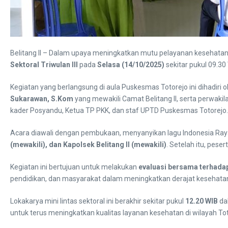
Belitang II – Dalam upaya meningkatkan mutu pelayanan kesehata
Sektoral Triwulan III
pada
Selasa (14/10/2025)
sekitar pukul 09.30
Kegiatan yang berlangsung di aula Puskesmas Totorejo ini dihadiri ol
Sukarawan, S.Kom
yang mewakili Camat Belitang II, serta perwakilan
kader Posyandu, Ketua TP PKK, dan staf UPTD Puskesmas Totorejo.
Acara diawali dengan pembukaan, menyanyikan lagu Indonesia Raya
(mewakili), dan Kapolsek Belitang II (mewakili)
. Setelah itu, pes
Kegiatan ini bertujuan untuk melakukan
evaluasi bersama terhada
pendidikan, dan masyarakat dalam meningkatkan derajat kesehatan 
Lokakarya mini lintas sektoral ini berakhir sekitar pukul
12.20 WIB
da
untuk terus meningkatkan kualitas layanan kesehatan di wilayah Tot