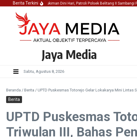
Lewati ke konten
Berita Terkini
Jaga Keamanan Pemukiman Dini Hari, Patroli Polsek Belitang II Sambangi Pet
Jaya Media
Sabtu, Agustus 8, 2026
Beranda
/
Berita
/
UPTD Puskesmas Totorejo Gelar Lokakarya Mini Lintas Sek
Berita
UPTD Puskesmas Totore
Triwulan III, Bahas Pe