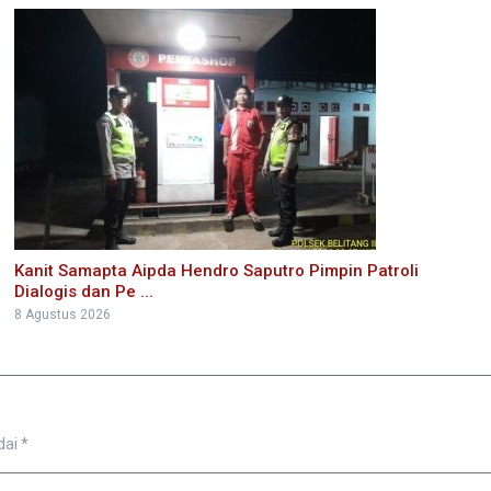
Kanit Samapta Aipda Hendro Saputro Pimpin Patroli
Dialogis dan Pe ...
8 Agustus 2026
dai
*