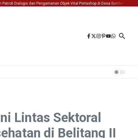
oli Dialogis dan Pengamanan Objek Vital Pertashop di Desa Sumber Jaya Kec. Beli
i Lintas Sektoral
hatan di Belitang II