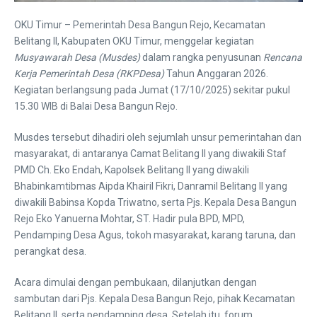
OKU Timur – Pemerintah Desa Bangun Rejo, Kecamatan
Belitang II, Kabupaten OKU Timur, menggelar kegiatan
Musyawarah Desa (Musdes)
dalam rangka penyusunan
Rencana
Kerja Pemerintah Desa (RKPDesa)
Tahun Anggaran 2026.
Kegiatan berlangsung pada Jumat (17/10/2025) sekitar pukul
15.30 WIB di Balai Desa Bangun Rejo.
Musdes tersebut dihadiri oleh sejumlah unsur pemerintahan dan
masyarakat, di antaranya Camat Belitang II yang diwakili Staf
PMD Ch. Eko Endah, Kapolsek Belitang II yang diwakili
Bhabinkamtibmas Aipda Khairil Fikri, Danramil Belitang II yang
diwakili Babinsa Kopda Triwatno, serta Pjs. Kepala Desa Bangun
Rejo Eko Yanuerna Mohtar, ST. Hadir pula BPD, MPD,
Pendamping Desa Agus, tokoh masyarakat, karang taruna, dan
perangkat desa.
Acara dimulai dengan pembukaan, dilanjutkan dengan
sambutan dari Pjs. Kepala Desa Bangun Rejo, pihak Kecamatan
Belitang II, serta pendamping desa. Setelah itu, forum