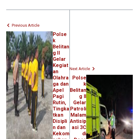
Previous Article
Polse
k
Belitan
g II
Gelar
Kegiat
Next Article
an
Olahra
Polse
ga dan
k
Apel
Belitan
Pagi
g II
Rutin,
Gelar
Tingka
Patroli
tkan
Malam
Disipli
Antisip
n dan
asi 3C
Kekom
di