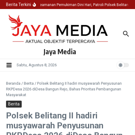
Lewati ke konten
Berita Terkini
Jaga Keamanan Pemukiman Dini Hari, Patroli Polsek Belitang 
Jaya Media
Sabtu, Agustus 8, 2026
Beranda
/
Berita
/
Polsek Belitang II hadiri musyawarah Penyusunan
RKPDesa 2026 diDesa Bangun Rejo, Bahas Prioritas Pembangunan
Masyarakat
Berita
Polsek Belitang II hadiri
musyawarah Penyusunan