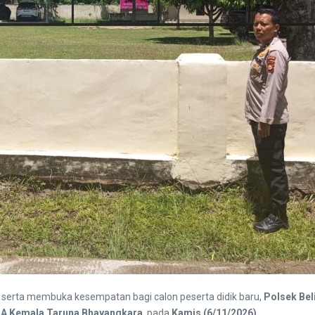
serta membuka kesempatan bagi calon peserta didik baru,
Polsek Beli
A Kemala Taruna Bhayangkara
, pada
Kamis (6/11/2026)
.