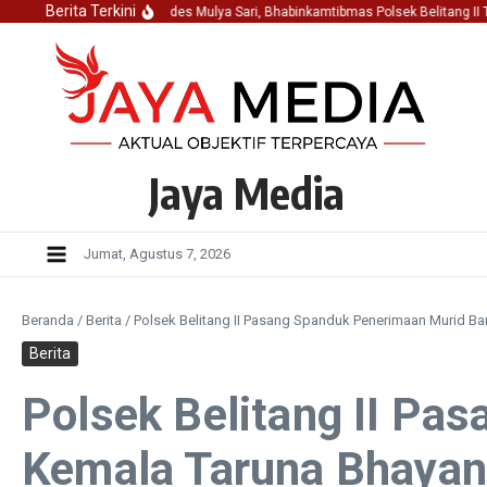
Lewati ke konten
Berita Terkini
ir Dalam Musrenbangdes Mulya Sari, Bhabinkamtibmas Polsek Belitang II Tek
Jaya Media
Jumat, Agustus 7, 2026
Beranda
/
Berita
/
Polsek Belitang II Pasang Spanduk Penerimaan Murid B
Berita
Polsek Belitang II P
Kemala Taruna Bhayan