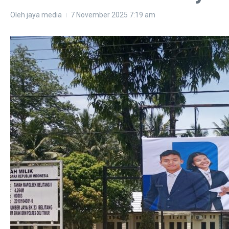
Oleh
jaya media
7 November 2025
7:19 am