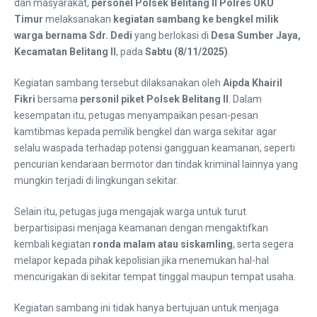
dan masyarakat,
personel Polsek Belitang II Polres OKU
Timur
melaksanakan
kegiatan sambang ke bengkel milik
warga bernama Sdr. Dedi
yang berlokasi di
Desa Sumber Jaya,
Kecamatan Belitang II
, pada
Sabtu (8/11/2025)
.
Kegiatan sambang tersebut dilaksanakan oleh
Aipda Khairil
Fikri
bersama
personil piket Polsek Belitang II
. Dalam
kesempatan itu, petugas menyampaikan pesan-pesan
kamtibmas kepada pemilik bengkel dan warga sekitar agar
selalu waspada terhadap potensi gangguan keamanan, seperti
pencurian kendaraan bermotor dan tindak kriminal lainnya yang
mungkin terjadi di lingkungan sekitar.
Selain itu, petugas juga mengajak warga untuk turut
berpartisipasi menjaga keamanan dengan mengaktifkan
kembali kegiatan
ronda malam atau siskamling
, serta segera
melapor kepada pihak kepolisian jika menemukan hal-hal
mencurigakan di sekitar tempat tinggal maupun tempat usaha.
Kegiatan sambang ini tidak hanya bertujuan untuk menjaga