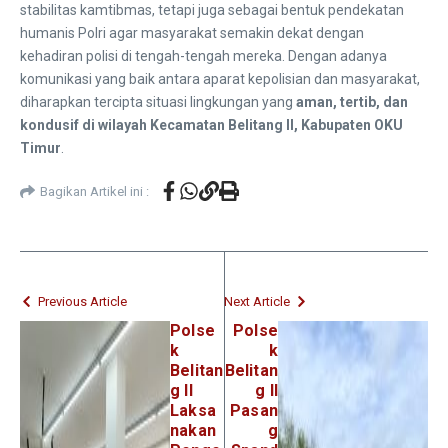
stabilitas kamtibmas, tetapi juga sebagai bentuk pendekatan
humanis Polri agar masyarakat semakin dekat dengan
kehadiran polisi di tengah-tengah mereka. Dengan adanya
komunikasi yang baik antara aparat kepolisian dan masyarakat,
diharapkan tercipta situasi lingkungan yang
aman, tertib, dan
kondusif di wilayah Kecamatan Belitang II, Kabupaten OKU
Timur
.
Bagikan Artikel ini :
Previous Article
Next Article
Polse
Polse
k
k
Belitan
Belitan
g II
g II
Laksa
Pasan
nakan
g