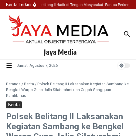
Lewati ke konten
Berita Terkini
Polsek Belitang II Hadir di Tengah Masyarakat: Pantau Perkemban
Jaya Media
Jumat, Agustus 7, 2026
Beranda
/
Berita
/
Polsek Belitang II Laksanakan Kegiatan Sambang ke
Bengkel Warga Guna Jalin Silaturahmi dan Cegah Gangguan
Kamtibmas
Berita
Polsek Belitang II Laksanakan
Kegiatan Sambang ke Bengkel