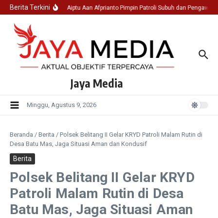
Lewati ke konten
Berita Terkini
Ka SPK I Aiptu Aan Afprianto Pimpin Patroli Subuh dan Pengawasa
Jaya Media
Minggu, Agustus 9, 2026
Beranda
/
Berita
/
Polsek Belitang II Gelar KRYD Patroli Malam Rutin di
Desa Batu Mas, Jaga Situasi Aman dan Kondusif
Berita
Polsek Belitang II Gelar KRYD
Patroli Malam Rutin di Desa
Batu Mas, Jaga Situasi Aman