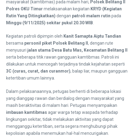
masyarakat (kamtibmas) pada malam hari,
Polsek Belitang II
Polres OKU Timur
melaksanakan kegiatan
KRYD (Kegiatan
Rutin Yang Ditingkatkan)
dengan
patroli malam rutin
pada
Minggu (9/11/2025) sekitar pukul 20.30 WIB
.
Kegiatan patroli dipimpin oleh
Kanit Samapta Aiptu Tandian
bersama
personil piket Polsek Belitang II
, dengan rute
menyusuri
jalan utama Desa Batu Mas, Kecamatan Belitang II
serta beberapa titik rawan gangguan kamtibmas. Patroli ini
dilakukan untuk mencegah terjadinya tindak kejahatan seperti
3C (curas, curat, dan curanmor)
, balap liar, maupun gangguan
ketertiban umum lainnya.
Dalam pelaksanaannya, petugas berhenti di beberapa lokasi
yang dianggap rawan dan berdialog dengan masyarakat yang
masih beraktivitas di malam hari. Petugas menyampaikan
imbauan kamtibmas
agar warga tetap waspada terhadap
lingkungan sekitar, tidak melakukan aktivitas yang dapat
mengganggu ketertiban, serta segera menghubungi pihak
kepolisian apabila menemukan hal-hal mencurigakan.