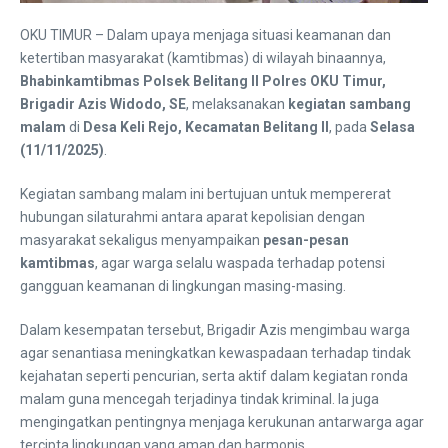
OKU TIMUR – Dalam upaya menjaga situasi keamanan dan
ketertiban masyarakat (kamtibmas) di wilayah binaannya,
Bhabinkamtibmas Polsek Belitang II Polres OKU Timur,
Brigadir Azis Widodo, SE
, melaksanakan
kegiatan sambang
malam
di
Desa Keli Rejo, Kecamatan Belitang II
, pada
Selasa
(11/11/2025)
.
Kegiatan sambang malam ini bertujuan untuk mempererat
hubungan silaturahmi antara aparat kepolisian dengan
masyarakat sekaligus menyampaikan
pesan-pesan
kamtibmas
, agar warga selalu waspada terhadap potensi
gangguan keamanan di lingkungan masing-masing.
Dalam kesempatan tersebut, Brigadir Azis mengimbau warga
agar senantiasa meningkatkan kewaspadaan terhadap tindak
kejahatan seperti pencurian, serta aktif dalam kegiatan ronda
malam guna mencegah terjadinya tindak kriminal. Ia juga
mengingatkan pentingnya menjaga kerukunan antarwarga agar
tercipta lingkungan yang aman dan harmonis.