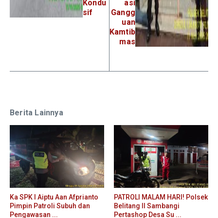
Kondu
asi
sif
Gangg
uan
Kamtib
mas
Berita Lainnya
Ka SPK I Aiptu Aan Afprianto
PATROLI MALAM HARI! Polsek
Pimpin Patroli Subuh dan
Belitang II Sambangi
Pengawasan ...
Pertashop Desa Su ...