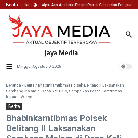
Lewati ke konten
Berita Terkini
Ka SPK I Aiptu Aan Afprianto Pimpin Patroli Subuh dan Pengawasa
Jaya Media
Minggu, Agustus 9, 2026
Beranda
/
Berita
/
Bhabinkamtibmas Polsek Belitang II Laksanakan
Sambang Malam di Desa Keli Rejo, Sampaikan Pesan Kamtibmas
kepada Warga
Berita
Bhabinkamtibmas Polsek
Belitang II Laksanakan