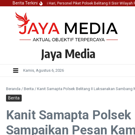
Lewati ke konten
Berita Terkini
Jaga Kondusifitas Dini Hari, Personel Piket Polsek Belitang II Sisir Wilayah Raw
Jaya Media
Kamis, Agustus 6, 2026
Beranda
/
Berita
/
Kanit Samapta Polsek Belitang II Laksanakan Samban
Berita
Kanit Samapta Polsek
Sampaikan Pesan Kam