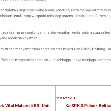
 menciptakan lingkungan yang aman, kondusif, serta mempererat hubun
 imbauan untuk tetap waspada terhadap potensi tindak kriminal, menj
njaga keamanan lingkungan melalui kegiatan ronda malam atau sistem
si yang aman dan nyaman.
ni dan menyampaikan apresiasi atas kepedulian Polsek Belitang II 
a Polri dan masyarakat semakin kuat sehingga upaya menjaga kamtibma
Next Article
jek Vital Malam di BRI Unit
Ka SPK 3 Polsek Belita