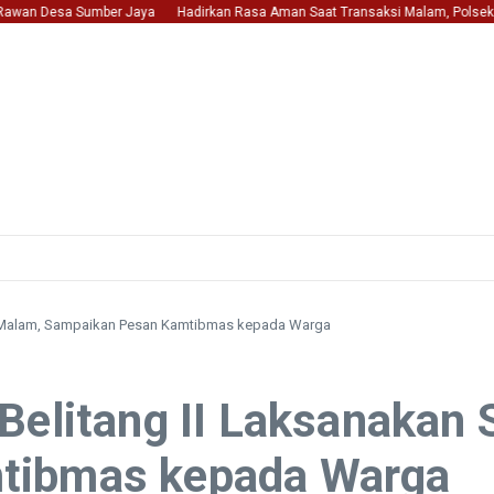
an Desa Sumber Jaya
Hadirkan Rasa Aman Saat Transaksi Malam, Polsek Belita
g Malam, Sampaikan Pesan Kamtibmas kepada Warga
 Belitang II Laksanaka
tibmas kepada Warga