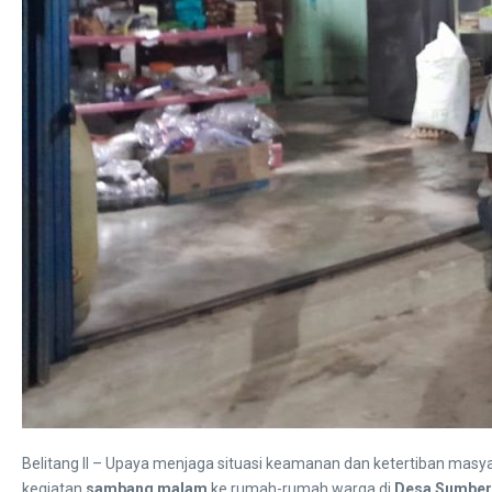
Belitang II – Upaya menjaga situasi keamanan dan ketertiban masya
kegiatan
sambang malam
ke rumah-rumah warga di
Desa Sumber 