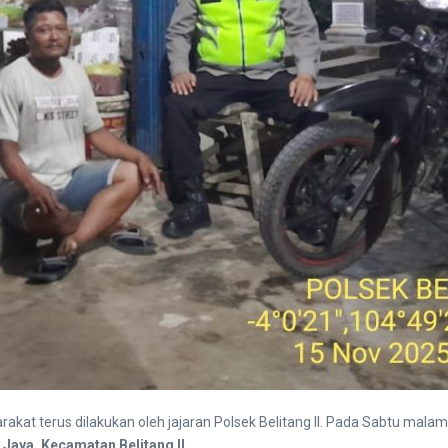
rakat terus dilakukan oleh jajaran Polsek Belitang II. Pada Sabtu ma
Jaya, Kecamatan Belitang II
.