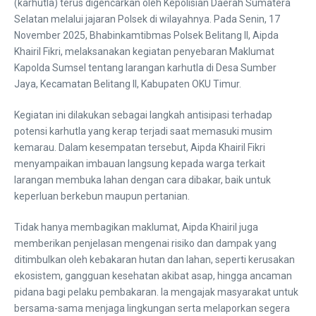
(karhutla) terus digencarkan oleh Kepolisian Daerah Sumatera
Selatan melalui jajaran Polsek di wilayahnya. Pada Senin, 17
November 2025, Bhabinkamtibmas Polsek Belitang II, Aipda
Khairil Fikri, melaksanakan kegiatan penyebaran Maklumat
Kapolda Sumsel tentang larangan karhutla di Desa Sumber
Jaya, Kecamatan Belitang II, Kabupaten OKU Timur.
Kegiatan ini dilakukan sebagai langkah antisipasi terhadap
potensi karhutla yang kerap terjadi saat memasuki musim
kemarau. Dalam kesempatan tersebut, Aipda Khairil Fikri
menyampaikan imbauan langsung kepada warga terkait
larangan membuka lahan dengan cara dibakar, baik untuk
keperluan berkebun maupun pertanian.
Tidak hanya membagikan maklumat, Aipda Khairil juga
memberikan penjelasan mengenai risiko dan dampak yang
ditimbulkan oleh kebakaran hutan dan lahan, seperti kerusakan
ekosistem, gangguan kesehatan akibat asap, hingga ancaman
pidana bagi pelaku pembakaran. Ia mengajak masyarakat untuk
bersama-sama menjaga lingkungan serta melaporkan segera