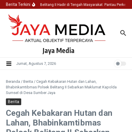
Lewati ke konten
Berita Terkini
Polsek Belitang II Hadir di Tengah Masyarakat: Pantau Perkemb
Jaya Media
Jumat, Agustus 7, 2026
Beranda
/
Berita
/
Cegah Kebakaran Hutan dan Lahan,
Bhabinkamtibmas Polsek Belitang II Sebarkan Maklumat Kapolda
Sumsel di Desa Sumber Jaya
Berita
Cegah Kebakaran Hutan dan
Lahan, Bhabinkamtibmas