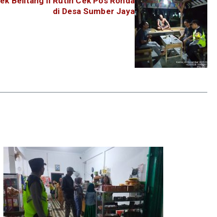
ek Belitang II Rutin Cek Pos Ronda
di Desa Sumber Jaya