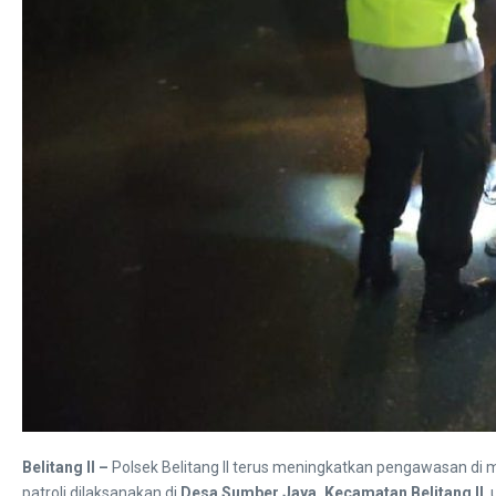
Belitang II –
Polsek Belitang II terus meningkatkan pengawasan di 
patroli dilaksanakan di
Desa Sumber Jaya, Kecamatan Belitang II
,