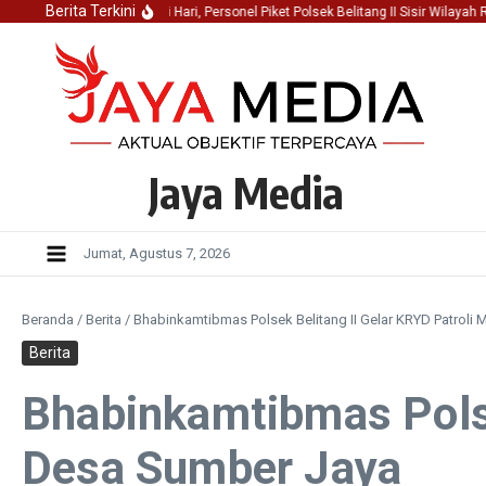
Lewati ke konten
Berita Terkini
Jaga Kondusifitas Dini Hari, Personel Piket Polsek Belitang II Sisir Wilayah Raw
Jaya Media
Jumat, Agustus 7, 2026
Beranda
/
Berita
/
Bhabinkamtibmas Polsek Belitang II Gelar KRYD Patroli
Berita
Bhabinkamtibmas Polse
Desa Sumber Jaya