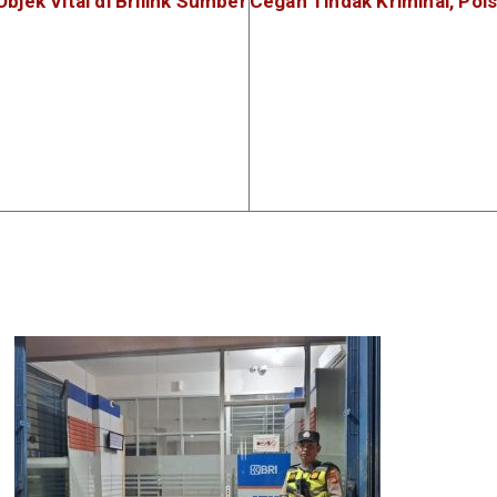
Objek Vital di Brilink Sumber
Cegah Tindak Kriminal, Pols