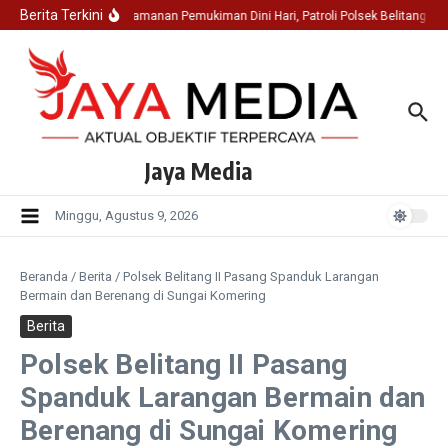
Lewati ke konten
Berita Terkini
Jaga Keamanan Pemukiman Dini Hari, Patroli Polsek Belitang I
Jaya Media
Minggu, Agustus 9, 2026
Beranda
/
Berita
/
Polsek Belitang II Pasang Spanduk Larangan
Bermain dan Berenang di Sungai Komering
Berita
Polsek Belitang II Pasang
Spanduk Larangan Bermain dan
Berenang di Sungai Komering