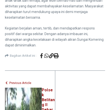
anak-anak dan remaja, agar lebih berhati-hati dan menghindari
aktivitas yang dapat membahayakan keselamatan. Masyarakat
diharapkan turut mendukung upaya ini demi menjaga
keselamatan bersama.
Kegiatan berjalan aman, tertib, dan mendapatkan respons
positif dari warga sekitar. Dengan adanya imbauan ini,
diharapkan angka kecelakaan di wilayah aliran Sungai Komering
dapat diminimalkan.
Bagikan Artikel ini :
Previous Article
Polse
k
Belitan
g II
Sebar