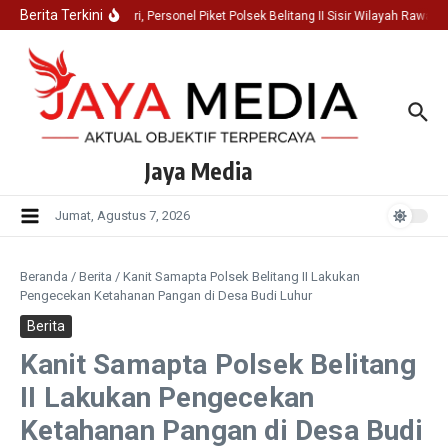
Lewati ke konten
Berita Terkini
ga Kondusifitas Dini Hari, Personel Piket Polsek Belitang II Sisir Wilayah Rawan
Jaya Media
Jumat, Agustus 7, 2026
Beranda
/
Berita
/
Kanit Samapta Polsek Belitang II Lakukan
Pengecekan Ketahanan Pangan di Desa Budi Luhur
Berita
Kanit Samapta Polsek Belitang
II Lakukan Pengecekan
Ketahanan Pangan di Desa Budi