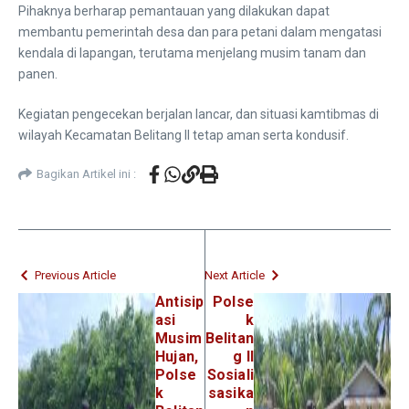
Pihaknya berharap pemantauan yang dilakukan dapat
membantu pemerintah desa dan para petani dalam mengatasi
kendala di lapangan, terutama menjelang musim tanam dan
panen.
Kegiatan pengecekan berjalan lancar, dan situasi kamtibmas di
wilayah Kecamatan Belitang II tetap aman serta kondusif.
Bagikan Artikel ini :
Previous Article
Next Article
Antisip
Polse
asi
k
Musim
Belitan
Hujan,
g II
Polse
Sosiali
k
sasika