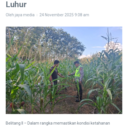
Luhur
Oleh
jaya media
24 November 2025
9:08 am
Belitang II – Dalam rangka memastikan kondisi ketahanan