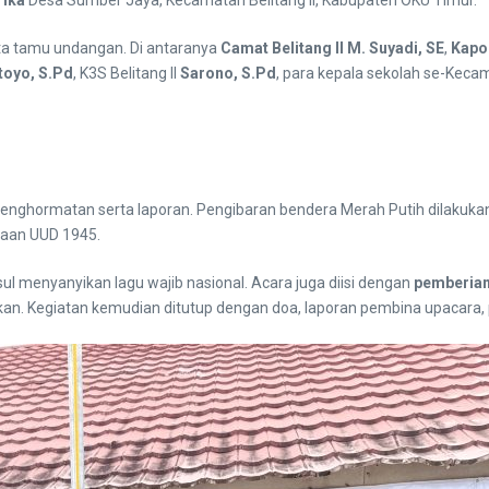
erta tamu undangan. Di antaranya
Camat Belitang II M. Suyadi, SE
,
Kapol
toyo, S.Pd
, K3S Belitang II
Sarono, S.Pd
, para kepala sekolah se-Kecam
enghormatan serta laporan. Pengibaran bendera Merah Putih dilakukan
kaan UUD 1945.
 menyanyikan lagu wajib nasional. Acara juga diisi dengan
pemberian
dikan. Kegiatan kemudian ditutup dengan doa, laporan pembina upaca