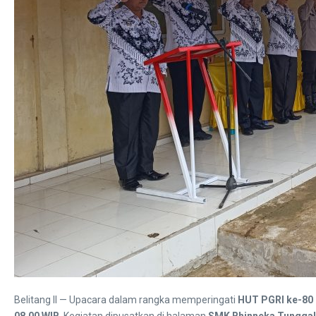
Belitang II — Upacara dalam rangka memperingati
HUT PGRI ke-80 
08.00 WIB
. Kegiatan dipusatkan di halaman
SMK Bhinneka Tunggal