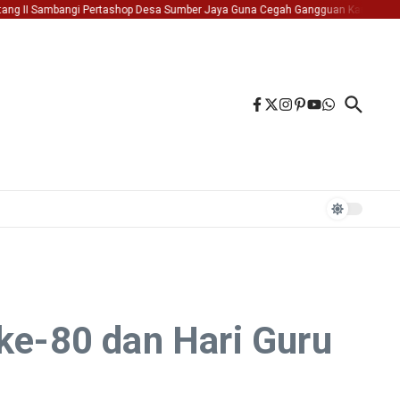
ambangi Pertashop Desa Sumber Jaya Guna Cegah Gangguan Kamtibmas
Bript
 ke-80 dan Hari Guru