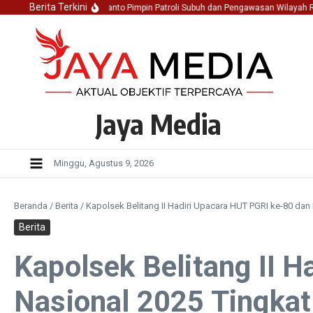
Lewati ke konten
Berita Terkini
K I Aiptu Aan Afprianto Pimpin Patroli Subuh dan Pengawasan Wilayah Rawan di D
Jaya Media
Minggu, Agustus 9, 2026
Beranda
/
Berita
/
Kapolsek Belitang II Hadiri Upacara HUT PGRI ke-80 dan 
Berita
Kapolsek Belitang II 
Nasional 2025 Tingkat