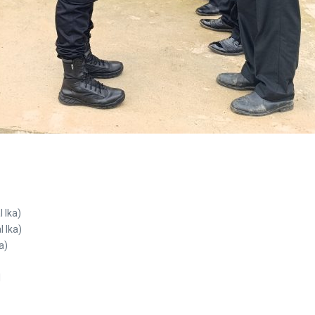
 Ika)
 Ika)
a)
I