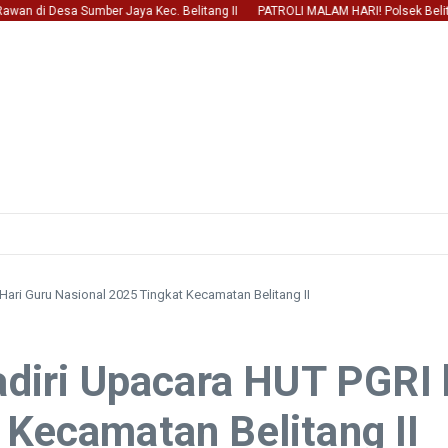
esa Sumber Jaya Kec. Belitang II
PATROLI MALAM HARI! Polsek Belitang II S
Hari Guru Nasional 2025 Tingkat Kecamatan Belitang II
Hadiri Upacara HUT PGRI
 Kecamatan Belitang II