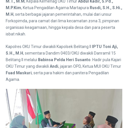
M.T., M.M
, Kepala Kemenag OKU Timur
Abdul Kadir, S.Pd.,
M.P.Kim
, Ketua Pengadilan Agama Martapura
Rusdi, S.H., S.Hi.,
M.H
, serta berbagai jajaran pemerintahan, mulai dari unsur
Forkopimda, para camat dari lima kecamatan zona 3, pimpinan
organisasi keagamaan, hingga kepala desa dan para peserta
isbat nikah.
Kapolres OKU Timur diwakili Kapolsek Belitang II
IPTU Toni Aji,
S.H., M.H
, sementara Dandim 0403/OKU diwakili Danramil 15
Belitang II melalui
Babinsa Pelda Heri Susanto
. Hadir pula Kajari
OKU Timur yang diwakili
Andi
, jajaran OPD, Ketua MUI OKU Timur
Fuad Maskuri
, serta para hakim dan panitera Pengadilan
Agama.