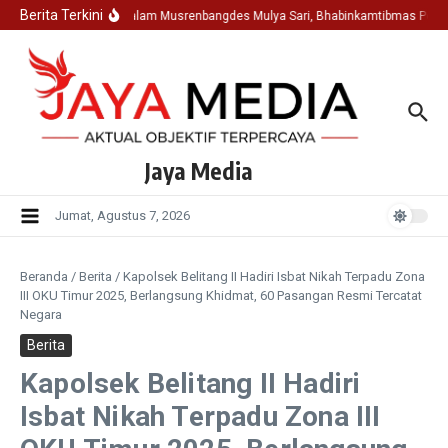
Lewati ke konten
Berita Terkini
Hadir Dalam Musrenbangdes Mulya Sari, Bhabinkamtibmas Polse
Jaya Media
Jumat, Agustus 7, 2026
Beranda
/
Berita
/
Kapolsek Belitang II Hadiri Isbat Nikah Terpadu Zona
III OKU Timur 2025, Berlangsung Khidmat, 60 Pasangan Resmi Tercatat
Negara
Berita
Kapolsek Belitang II Hadiri
Isbat Nikah Terpadu Zona III