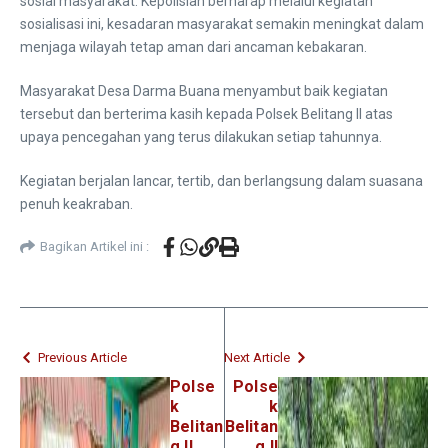
sosial masyarakat. Kepolisian berharap melalui kegiatan
sosialisasi ini, kesadaran masyarakat semakin meningkat dalam
menjaga wilayah tetap aman dari ancaman kebakaran.
Masyarakat Desa Darma Buana menyambut baik kegiatan
tersebut dan berterima kasih kepada Polsek Belitang II atas
upaya pencegahan yang terus dilakukan setiap tahunnya.
Kegiatan berjalan lancar, tertib, dan berlangsung dalam suasana
penuh keakraban.
Bagikan Artikel ini :
Previous Article
Next Article
Polse
Polse
k
k
Belitan
Belitan
g II
g II