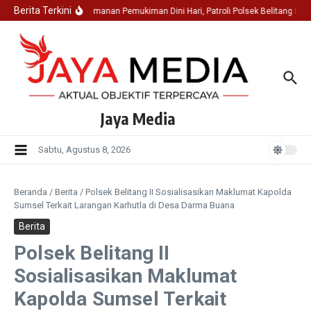
Lewati ke konten
Berita Terkini
Jaga Keamanan Pemukiman Dini Hari, Patroli Polsek Belitang II
Jaya Media
Sabtu, Agustus 8, 2026
Beranda
/
Berita
/
Polsek Belitang II Sosialisasikan Maklumat Kapolda
Sumsel Terkait Larangan Karhutla di Desa Darma Buana
Berita
Polsek Belitang II
Sosialisasikan Maklumat
Kapolda Sumsel Terkait