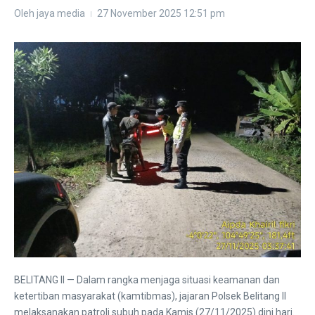
Oleh
jaya media
27 November 2025
12:51 pm
BELITANG II — Dalam rangka menjaga situasi keamanan dan
ketertiban masyarakat (kamtibmas), jajaran Polsek Belitang II
melaksanakan patroli subuh pada Kamis (27/11/2025) dini hari.