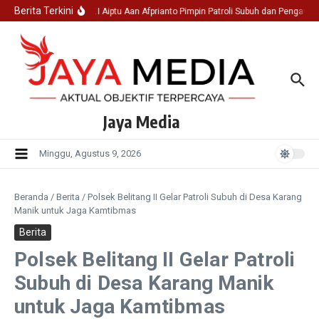
Lewati ke konten
Berita Terkini
Ka SPK I Aiptu Aan Afprianto Pimpin Patroli Subuh dan Pengawas
Jaya Media
Minggu, Agustus 9, 2026
Beranda
/
Berita
/
Polsek Belitang II Gelar Patroli Subuh di Desa Karang
Manik untuk Jaga Kamtibmas
Berita
Polsek Belitang II Gelar Patroli
Subuh di Desa Karang Manik
untuk Jaga Kamtibmas