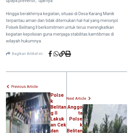
upaya preventif,” ujarnya.
Hingga berakhirnya kegiatan, situasi di Desa Karang Manik
terpantau aman dan tidak ditemukan hal-hal yang menonjol.
Polsek Belitang II berkomitmen untuk terus meningkatkan
kegiatan kepolisian guna menjaga stabilitas kamtibmas di
wilayah hukumnya.
Bagikan Artikel ini :
Previous Article
Polse
Next Article
k
Belitan
Anggo
g II
ta
Lakuk
Polse
an Cek
k
dan
Belitan