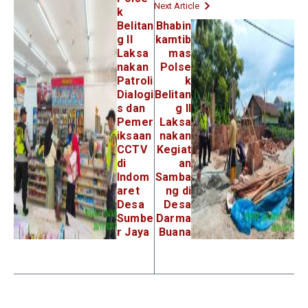
Next Article
k
Belitan
Bhabin
g II
kamtib
Laksa
mas
nakan
Polse
Patroli
k
Dialogi
Belitan
s dan
g II
Pemer
Laksa
iksaan
nakan
CCTV
Kegiat
di
an
Indom
Samba
aret
ng di
Desa
Desa
Sumbe
Darma
r Jaya
Buana