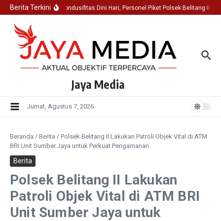
Lewati ke konten
Berita Terkini
Jaga Kondusifitas Dini Hari, Personel Piket Polsek Belitang II S
Jaya Media
Jumat, Agustus 7, 2026
Beranda
/
Berita
/
Polsek Belitang II Lakukan Patroli Objek Vital di ATM
BRI Unit Sumber Jaya untuk Perkuat Pengamanan
Berita
Polsek Belitang II Lakukan
Patroli Objek Vital di ATM BRI
Unit Sumber Jaya untuk