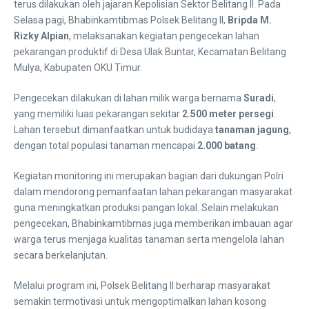
terus dilakukan oleh jajaran Kepolisian Sektor Belitang II. Pada
Selasa pagi, Bhabinkamtibmas Polsek Belitang II,
Bripda M.
Rizky Alpian
, melaksanakan kegiatan pengecekan lahan
pekarangan produktif di Desa Ulak Buntar, Kecamatan Belitang
Mulya, Kabupaten OKU Timur.
Pengecekan dilakukan di lahan milik warga bernama
Suradi
,
yang memiliki luas pekarangan sekitar
2.500 meter persegi
.
Lahan tersebut dimanfaatkan untuk budidaya
tanaman jagung
,
dengan total populasi tanaman mencapai
2.000 batang
.
Kegiatan monitoring ini merupakan bagian dari dukungan Polri
dalam mendorong pemanfaatan lahan pekarangan masyarakat
guna meningkatkan produksi pangan lokal. Selain melakukan
pengecekan, Bhabinkamtibmas juga memberikan imbauan agar
warga terus menjaga kualitas tanaman serta mengelola lahan
secara berkelanjutan.
Melalui program ini, Polsek Belitang II berharap masyarakat
semakin termotivasi untuk mengoptimalkan lahan kosong