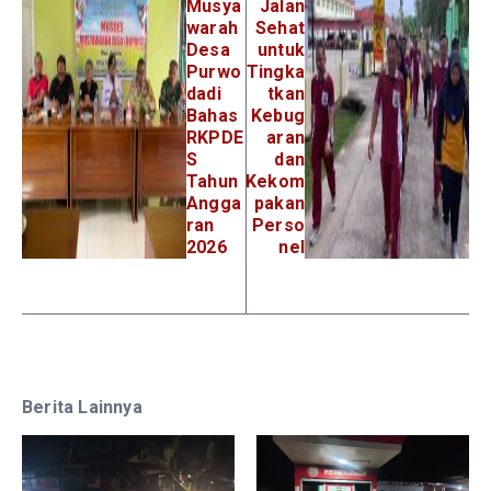
Musya
Jalan
warah
Sehat
Desa
untuk
Purwo
Tingka
dadi
tkan
Bahas
Kebug
RKPDE
aran
S
dan
Tahun
Kekom
Angga
pakan
ran
Perso
2026
nel
Berita Lainnya