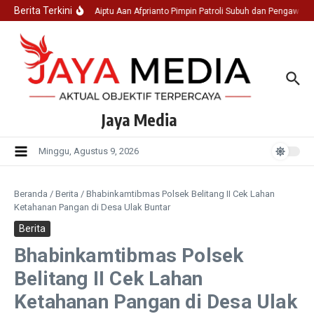
Lewati ke konten
Berita Terkini
Ka SPK I Aiptu Aan Afprianto Pimpin Patroli Subuh dan Pengawasa
Jaya Media
Minggu, Agustus 9, 2026
Beranda
/
Berita
/
Bhabinkamtibmas Polsek Belitang II Cek Lahan
Ketahanan Pangan di Desa Ulak Buntar
Berita
Bhabinkamtibmas Polsek
Belitang II Cek Lahan
Ketahanan Pangan di Desa Ulak