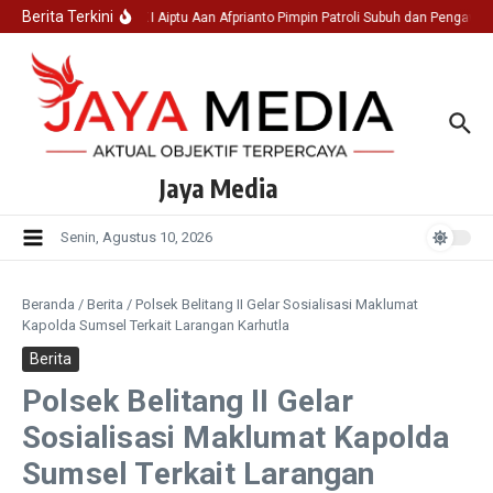
Lewati ke konten
Berita Terkini
Ka SPK I Aiptu Aan Afprianto Pimpin Patroli Subuh dan Pengawa
Jaya Media
Senin, Agustus 10, 2026
Beranda
/
Berita
/
Polsek Belitang II Gelar Sosialisasi Maklumat
Kapolda Sumsel Terkait Larangan Karhutla
Berita
Polsek Belitang II Gelar
Sosialisasi Maklumat Kapolda
Sumsel Terkait Larangan