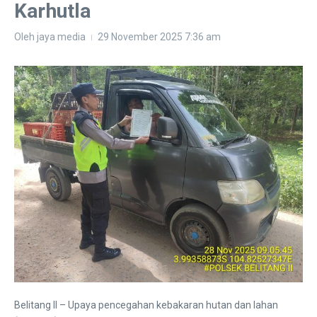
Karhutla
Oleh
jaya media
29 November 2025
7:36 am
Belitang II – Upaya pencegahan kebakaran hutan dan lahan