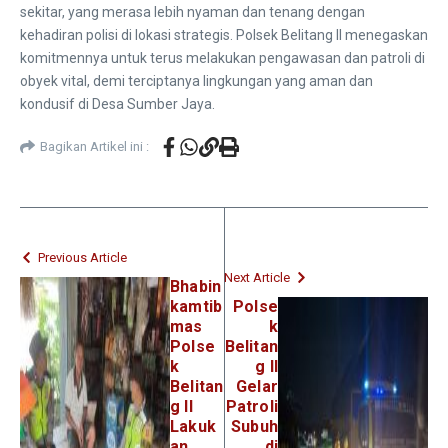
sekitar, yang merasa lebih nyaman dan tenang dengan
kehadiran polisi di lokasi strategis. Polsek Belitang II menegaskan
komitmennya untuk terus melakukan pengawasan dan patroli di
obyek vital, demi terciptanya lingkungan yang aman dan
kondusif di Desa Sumber Jaya.
Bagikan Artikel ini :
Previous Article
Next Article
Bhabin
kamtib
Polse
mas
k
Polse
Belitan
k
g II
Belitan
Gelar
g II
Patroli
Lakuk
Subuh
an
di