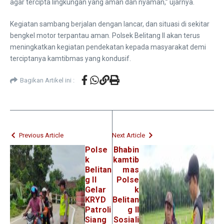
agar tercipta lingkungan yang aman dan nyaman,” ujarnya.
Kegiatan sambang berjalan dengan lancar, dan situasi di sekitar
bengkel motor terpantau aman. Polsek Belitang II akan terus
meningkatkan kegiatan pendekatan kepada masyarakat demi
terciptanya kamtibmas yang kondusif.
Bagikan Artikel ini :
Previous Article
Next Article
Polse
Bhabin
k
kamtib
Belitan
mas
g II
Polse
Gelar
k
KRYD
Belitan
Patroli
g II
Siang
Sosiali