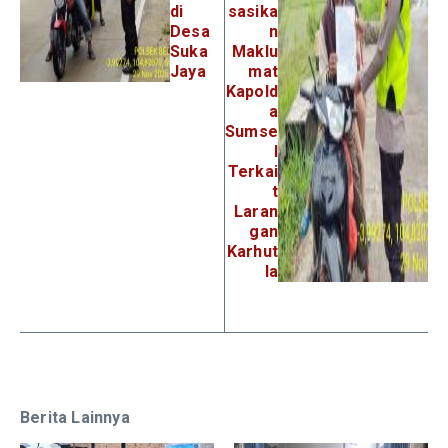
di
sasika
Desa
n
Suka
Maklu
Jaya
mat
Kapold
a
Sumse
l
Terkai
t
Laran
gan
Karhut
la
Berita Lainnya