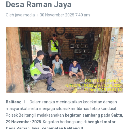
Desa Raman Jaya
Oleh
jaya media
30 November 2025
7:40 am
Belitang II —
Dalam rangka meningkatkan kedekatan dengan
masyarakat serta menjaga situasi kamtibmas tetap kondusif,
Polsek Belitang II melaksanakan
kegiatan sambang
pada
Sabtu,
29 November 2025
. Kegiatan berlangsung di
bengkel motor
Desa Raman Jaya, Kecamatan Belitang II
.