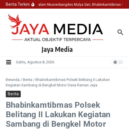
Lewati ke konten
Berita Terkini
Hadir Dalam Musrenbangdes Mulya Sari, Bhabinkamtibmas Pols
Jaya Media
Sabtu, Agustus 8, 2026
Beranda
/
Berita
/
Bhabinkamtibmas Polsek Belitang II Lakukan
Kegiatan Sambang di Bengkel Motor Desa Raman Jaya
Berita
Bhabinkamtibmas Polsek
Belitang II Lakukan Kegiatan
Sambang di Bengkel Motor