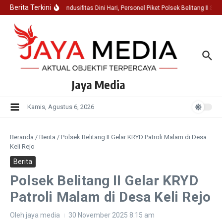
Lewati ke konten
Berita Terkini
Jaga Kondusifitas Dini Hari, Personel Piket Polsek Belitang II S
Jaya Media
Kamis, Agustus 6, 2026
Beranda
/
Berita
/
Polsek Belitang II Gelar KRYD Patroli Malam di Desa
Keli Rejo
Berita
Polsek Belitang II Gelar KRYD
Patroli Malam di Desa Keli Rejo
Oleh
jaya media
30 November 2025
8:15 am