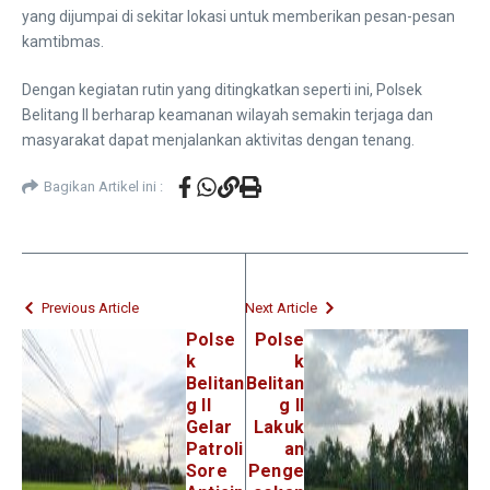
yang dijumpai di sekitar lokasi untuk memberikan pesan-pesan
kamtibmas.
Dengan kegiatan rutin yang ditingkatkan seperti ini, Polsek
Belitang II berharap keamanan wilayah semakin terjaga dan
masyarakat dapat menjalankan aktivitas dengan tenang.
Bagikan Artikel ini :
Previous Article
Next Article
Polse
Polse
k
k
Belitan
Belitan
g II
g II
Gelar
Lakuk
Patroli
an
Sore
Penge