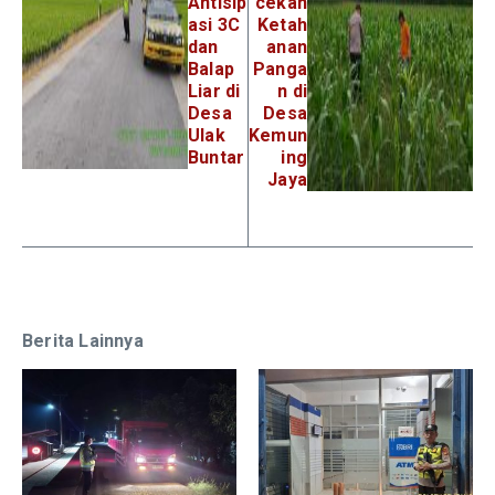
Antisip
cekan
asi 3C
Ketah
dan
anan
Balap
Panga
Liar di
n di
Desa
Desa
Ulak
Kemun
Buntar
ing
Jaya
Berita Lainnya