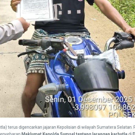
a) terus digencarkan jajaran Kepolisian di wilayah Sumatera Selatan.
 penyebaran
Maklumat Kapolda Sumsel tentang larangan karhutla
di
D