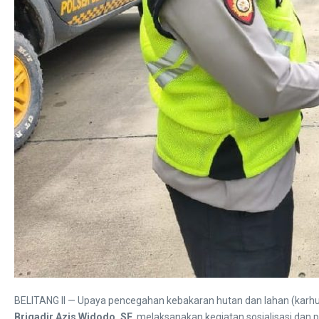
BELITANG II — Upaya pencegahan kebakaran hutan dan lahan (karhutl
Brigadir Azis Widodo, SE
, melaksanakan kegiatan sosialisasi dan