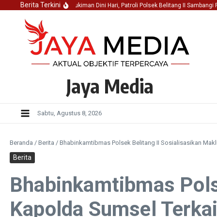
Lewati ke konten
Berita Terkini
Jaga Keamanan Pemukiman Dini Hari, Patroli Polsek Belitang II Sambangi Pet
Jaya Media
Sabtu, Agustus 8, 2026
Beranda
/
Berita
/
Bhabinkamtibmas Polsek Belitang II Sosialisasikan Mak
Berita
Bhabinkamtibmas Polse
Kapolda Sumsel Terkai