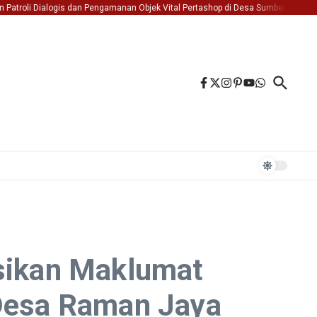
oli Dialogis dan Pengamanan Objek Vital Pertashop di Desa Sumber Jaya Kec. Beli
asikan Maklumat
 Desa Raman Jaya