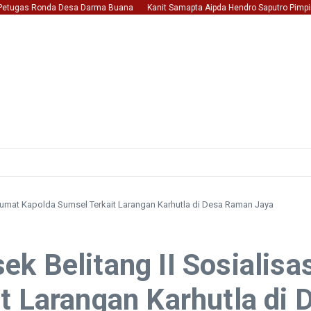
ugas Ronda Desa Darma Buana
Kanit Samapta Aipda Hendro Saputro Pimpin Patr
lumat Kapolda Sumsel Terkait Larangan Karhutla di Desa Raman Jaya
k Belitang II Sosialis
t Larangan Karhutla di