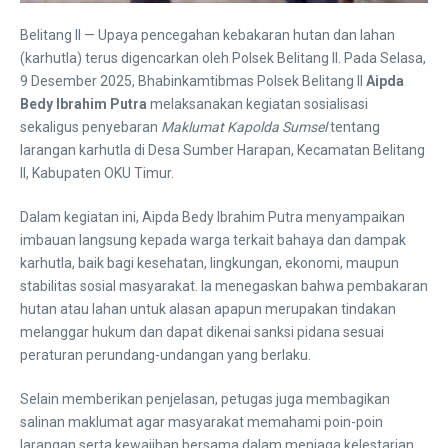
Belitang II — Upaya pencegahan kebakaran hutan dan lahan
(karhutla) terus digencarkan oleh Polsek Belitang II. Pada Selasa,
9 Desember 2025, Bhabinkamtibmas Polsek Belitang II
Aipda
Bedy Ibrahim Putra
melaksanakan kegiatan sosialisasi
sekaligus penyebaran
Maklumat Kapolda Sumsel
tentang
larangan karhutla di Desa Sumber Harapan, Kecamatan Belitang
II, Kabupaten OKU Timur.
Dalam kegiatan ini, Aipda Bedy Ibrahim Putra menyampaikan
imbauan langsung kepada warga terkait bahaya dan dampak
karhutla, baik bagi kesehatan, lingkungan, ekonomi, maupun
stabilitas sosial masyarakat. Ia menegaskan bahwa pembakaran
hutan atau lahan untuk alasan apapun merupakan tindakan
melanggar hukum dan dapat dikenai sanksi pidana sesuai
peraturan perundang-undangan yang berlaku.
Selain memberikan penjelasan, petugas juga membagikan
salinan maklumat agar masyarakat memahami poin-poin
larangan serta kewajiban bersama dalam menjaga kelestarian