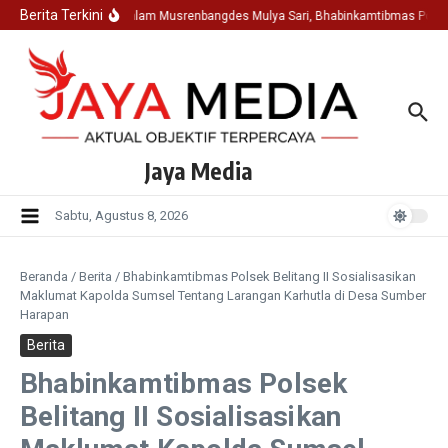
Lewati ke konten
Berita Terkini
Hadir Dalam Musrenbangdes Mulya Sari, Bhabinkamtibmas Polse
Jaya Media
Sabtu, Agustus 8, 2026
Beranda
/
Berita
/
Bhabinkamtibmas Polsek Belitang II Sosialisasikan
Maklumat Kapolda Sumsel Tentang Larangan Karhutla di Desa Sumber
Harapan
Berita
Bhabinkamtibmas Polsek
Belitang II Sosialisasikan