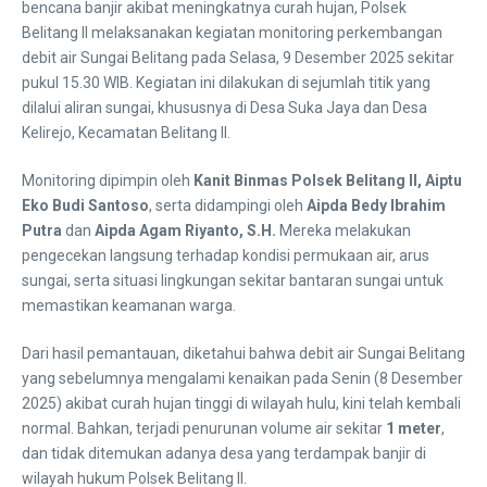
bencana banjir akibat meningkatnya curah hujan, Polsek
Belitang II melaksanakan kegiatan monitoring perkembangan
debit air Sungai Belitang pada Selasa, 9 Desember 2025 sekitar
pukul 15.30 WIB. Kegiatan ini dilakukan di sejumlah titik yang
dilalui aliran sungai, khususnya di Desa Suka Jaya dan Desa
Kelirejo, Kecamatan Belitang II.
Monitoring dipimpin oleh
Kanit Binmas Polsek Belitang II, Aiptu
Eko Budi Santoso
, serta didampingi oleh
Aipda Bedy Ibrahim
Putra
dan
Aipda Agam Riyanto, S.H.
Mereka melakukan
pengecekan langsung terhadap kondisi permukaan air, arus
sungai, serta situasi lingkungan sekitar bantaran sungai untuk
memastikan keamanan warga.
Dari hasil pemantauan, diketahui bahwa debit air Sungai Belitang
yang sebelumnya mengalami kenaikan pada Senin (8 Desember
2025) akibat curah hujan tinggi di wilayah hulu, kini telah kembali
normal. Bahkan, terjadi penurunan volume air sekitar
1 meter
,
dan tidak ditemukan adanya desa yang terdampak banjir di
wilayah hukum Polsek Belitang II.