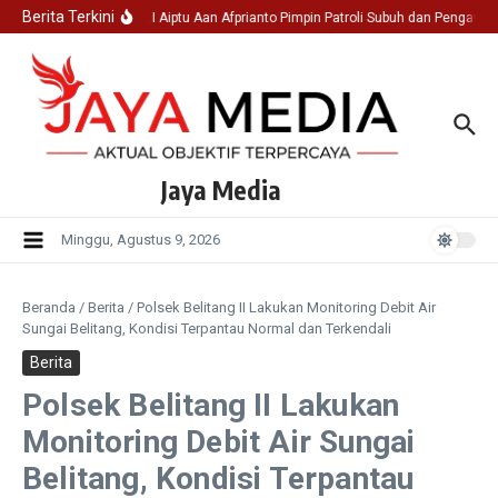
Lewati ke konten
Berita Terkini
Ka SPK I Aiptu Aan Afprianto Pimpin Patroli Subuh dan Pengawas
Jaya Media
Minggu, Agustus 9, 2026
Beranda
/
Berita
/
Polsek Belitang II Lakukan Monitoring Debit Air
Sungai Belitang, Kondisi Terpantau Normal dan Terkendali
Berita
Polsek Belitang II Lakukan
Monitoring Debit Air Sungai
Belitang, Kondisi Terpantau