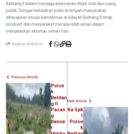
Belitang II dalam menjaga keamanan objek vital dan ruang
publik. Dengan kehadiran polisi di tengah masyarakat,
diharapkan situasi kamtibmas di wilayah Belitang II tetap
kondusif dan masyarakat merasa lebih aman dalam
menjalankan aktivitas sehari-hari.
Bagikan Artikel ini :
Previous Article
Polse
k
Belitan
Next Article
g II
Pasan
Ka Spk
g
1
Banne
Polse
r
k
Himba
Belitan