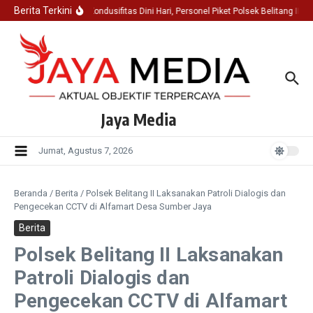
Lewati ke konten
Berita Terkini
Jaga Kondusifitas Dini Hari, Personel Piket Polsek Belitang II 
Jaya Media
Jumat, Agustus 7, 2026
Beranda
/
Berita
/
Polsek Belitang II Laksanakan Patroli Dialogis dan
Pengecekan CCTV di Alfamart Desa Sumber Jaya
Berita
Polsek Belitang II Laksanakan
Patroli Dialogis dan
Pengecekan CCTV di Alfamart