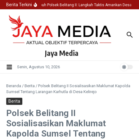
Lewati ke konten
Berita Terkini
KRYD Subuh Polsek Belitang II: Langkah Taktis Amankan Desa Kelir
Jaya Media
Senin, Agustus 10, 2026
Beranda
/
Berita
/
Polsek Belitang II Sosialisasikan Maklumat Kapolda
Sumsel Tentang Larangan Karhutla di Desa Kelirejo
Berita
Polsek Belitang II
Sosialisasikan Maklumat
Kapolda Sumsel Tentang