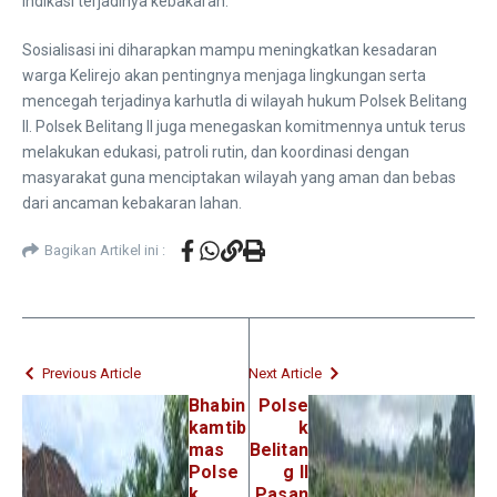
indikasi terjadinya kebakaran.
Sosialisasi ini diharapkan mampu meningkatkan kesadaran
warga Kelirejo akan pentingnya menjaga lingkungan serta
mencegah terjadinya karhutla di wilayah hukum Polsek Belitang
II. Polsek Belitang II juga menegaskan komitmennya untuk terus
melakukan edukasi, patroli rutin, dan koordinasi dengan
masyarakat guna menciptakan wilayah yang aman dan bebas
dari ancaman kebakaran lahan.
Bagikan Artikel ini :
Previous Article
Next Article
Bhabin
Polse
kamtib
k
mas
Belitan
Polse
g II
k
Pasan