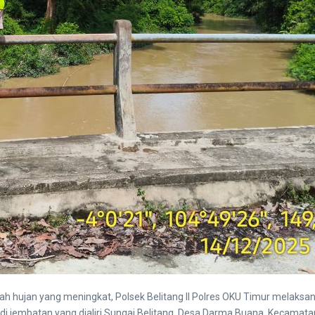
ah hujan yang meningkat, Polsek Belitang II Polres OKU Timur melaksan
i jembatan yang dialiri Sungai Belitang, Desa Darma Buana, Kecamatan