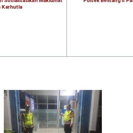
II Sosialisasikan Maklumat
Polsek Belitang II 
 Karhutla