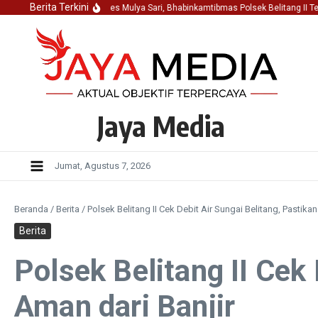
Lewati ke konten
Berita Terkini
r Dalam Musrenbangdes Mulya Sari, Bhabinkamtibmas Polsek Belitang II Teka
Jaya Media
Jumat, Agustus 7, 2026
Beranda
/
Berita
/
Polsek Belitang II Cek Debit Air Sungai Belitang, Pastika
Berita
Polsek Belitang II Cek
Aman dari Banjir