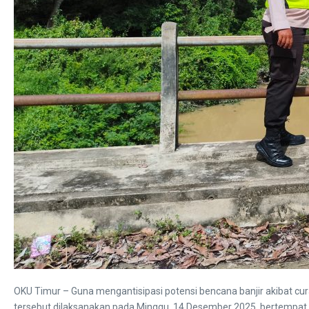
OKU Timur – Guna mengantisipasi potensi bencana banjir akibat cur
tersebut dilaksanakan pada Minggu, 14 Desember 2025, bertempat d