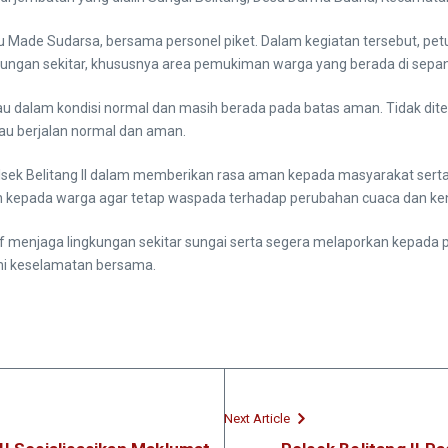
Aiptu Made Sudarsa, bersama personel piket. Dalam kegiatan tersebut,
ngkungan sekitar, khususnya area pemukiman warga yang berada di sepan
rpantau dalam kondisi normal dan masih berada pada batas aman. Tida
ntau berjalan normal dan aman.
olsek Belitang II dalam memberikan rasa aman kepada masyarakat sert
n kepada warga agar tetap waspada terhadap perubahan cuaca dan kenai
f menjaga lingkungan sekitar sungai serta segera melaporkan kepada pi
emi keselamatan bersama.
Next Article