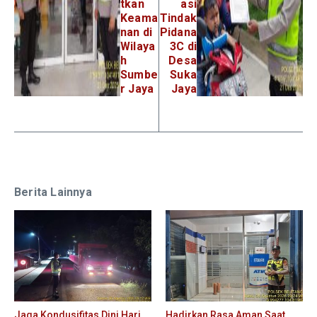
tkan
asi
Keama
Tindak
nan di
Pidana
Wilaya
3C di
h
Desa
Sumbe
Suka
r Jaya
Jaya
Berita Lainnya
Jaga Kondusifitas Dini Hari,
Hadirkan Rasa Aman Saat