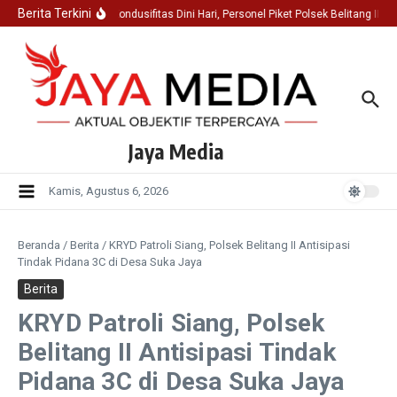
Lewati ke konten
Berita Terkini
Jaga Kondusifitas Dini Hari, Personel Piket Polsek Belitang II 
Jaya Media
Kamis, Agustus 6, 2026
Beranda
/
Berita
/
KRYD Patroli Siang, Polsek Belitang II Antisipasi
Tindak Pidana 3C di Desa Suka Jaya
Berita
KRYD Patroli Siang, Polsek
Belitang II Antisipasi Tindak
Pidana 3C di Desa Suka Jaya