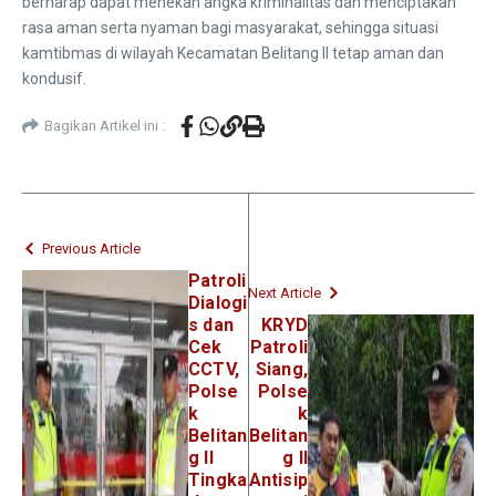
berharap dapat menekan angka kriminalitas dan menciptakan
rasa aman serta nyaman bagi masyarakat, sehingga situasi
kamtibmas di wilayah Kecamatan Belitang II tetap aman dan
kondusif.
Bagikan Artikel ini :
Previous Article
Patroli
Next Article
Dialogi
s dan
KRYD
Cek
Patroli
CCTV,
Siang,
Polse
Polse
k
k
Belitan
Belitan
g II
g II
Tingka
Antisip