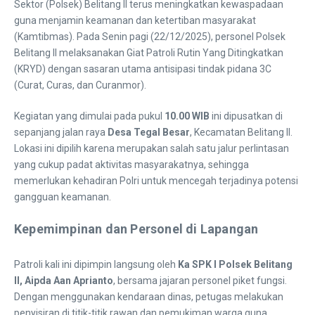
Sektor (Polsek) Belitang II terus meningkatkan kewaspadaan
guna menjamin keamanan dan ketertiban masyarakat
(Kamtibmas). Pada Senin pagi (22/12/2025), personel Polsek
Belitang II melaksanakan Giat Patroli Rutin Yang Ditingkatkan
(KRYD) dengan sasaran utama antisipasi tindak pidana 3C
(Curat, Curas, dan Curanmor).
​Kegiatan yang dimulai pada pukul
10.00 WIB
ini dipusatkan di
sepanjang jalan raya
Desa Tegal Besar
, Kecamatan Belitang II.
Lokasi ini dipilih karena merupakan salah satu jalur perlintasan
yang cukup padat aktivitas masyarakatnya, sehingga
memerlukan kehadiran Polri untuk mencegah terjadinya potensi
gangguan keamanan.
Kepemimpinan dan Personel di Lapangan
​Patroli kali ini dipimpin langsung oleh
Ka SPK I Polsek Belitang
II, Aipda Aan Aprianto
, bersama jajaran personel piket fungsi.
Dengan menggunakan kendaraan dinas, petugas melakukan
penyisiran di titik-titik rawan dan pemukiman warga guna