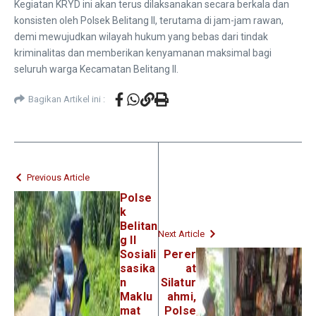
​Kegiatan KRYD ini akan terus dilaksanakan secara berkala dan
konsisten oleh Polsek Belitang II, terutama di jam-jam rawan,
demi mewujudkan wilayah hukum yang bebas dari tindak
kriminalitas dan memberikan kenyamanan maksimal bagi
seluruh warga Kecamatan Belitang II.
Bagikan Artikel ini :
Previous Article
Polse
k
Belitan
Next Article
g II
Sosiali
Perer
sasika
at
n
Silatur
Maklu
ahmi,
mat
Polse