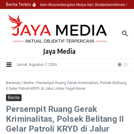
Lewati ke konten
Berita Terkini
Hadir Dalam Musrenbangdes Mulya Sari, Bhabinkamtibmas Polse
Jaya Media
Jumat, Agustus 7, 2026
Beranda
/
Berita
/
Persempit Ruang Gerak Kriminalitas, Polsek Belitang
II Gelar Patroli KRYD di Jalur Lintas Tegal Besar
Berita
Persempit Ruang Gerak
Kriminalitas, Polsek Belitang II
Gelar Patroli KRYD di Jalur